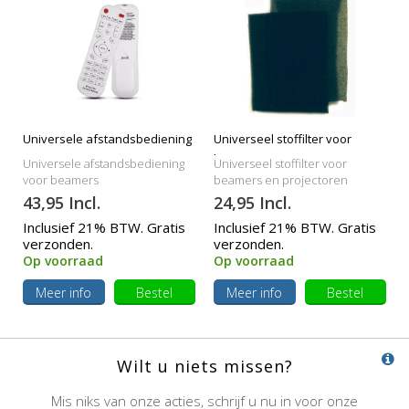
Universele afstandsbediening
Universeel stoffilter voor
beamers
Universele afstandsbediening
Universeel stoffilter voor
voor beamers
beamers en projectoren
43,95 Incl.
24,95 Incl.
Inclusief 21% BTW. Gratis
Inclusief 21% BTW. Gratis
verzonden.
verzonden.
Op voorraad
Op voorraad
Meer info
Bestel
Meer info
Bestel
Wilt u niets missen?
Mis niks van onze acties, schrijf u nu in voor onze