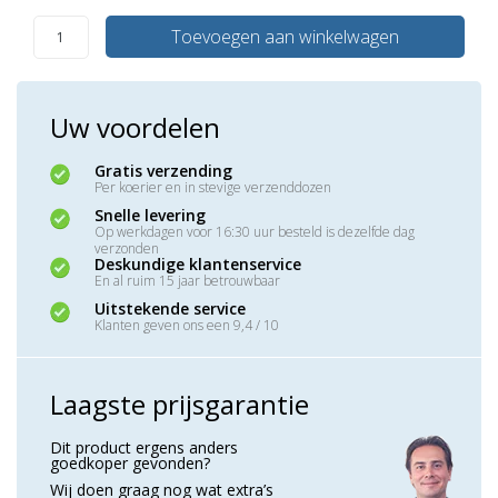
Toevoegen aan winkelwagen
Uw voordelen
Gratis verzending
Per koerier en in stevige verzenddozen
Snelle levering
Op werkdagen voor 16:30 uur besteld is dezelfde dag
verzonden
Deskundige klantenservice
En al ruim 15 jaar betrouwbaar
Uitstekende service
Klanten geven ons een 9,4 / 10
Laagste prijsgarantie
Dit product ergens anders
goedkoper gevonden?
Wij doen graag nog wat extra’s