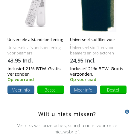
Universele afstandsbediening
Universeel stoffilter voor
beamers
Universele afstandsbediening
Universeel stoffilter voor
voor beamers
beamers en projectoren
43,95 Incl.
24,95 Incl.
Inclusief 21% BTW. Gratis
Inclusief 21% BTW. Gratis
verzonden.
verzonden.
Op voorraad
Op voorraad
Meer info
Bestel
Meer info
Bestel
Wilt u niets missen?
Mis niks van onze acties, schrijf u nu in voor onze
nieuwsbrief.