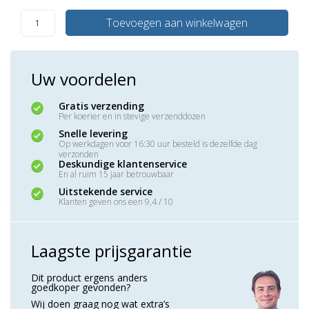
Toevoegen aan winkelwagen
Uw voordelen
Gratis verzending
Per koerier en in stevige verzenddozen
Snelle levering
Op werkdagen voor 16:30 uur besteld is dezelfde dag
verzonden
Deskundige klantenservice
En al ruim 15 jaar betrouwbaar
Uitstekende service
Klanten geven ons een 9,4 / 10
Laagste prijsgarantie
Dit product ergens anders
goedkoper gevonden?
Wij doen graag nog wat extra’s