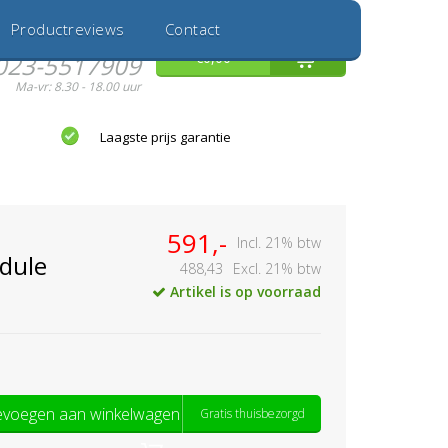
Inloggen
Nieuwe Klant
Productreviews
Contact
Hulp nodig?
0
€0,00
023-5517909
Ma-vr: 8.30 - 18.00 uur
Laagste prijs garantie
591,-
Incl. 21% btw
dule
488,43
Excl. 21% btw
Artikel is op voorraad
voegen aan winkelwagen
Gratis thuisbezorgd