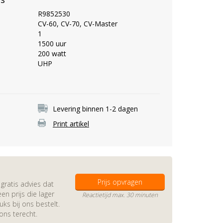
R9852530
CV-60, CV-70, CV-Master
1
1500 uur
200 watt
UHP
Levering binnen 1-2 dagen
Print artikel
Prijs opvragen
gratis advies dat
en prijs die lager
Reactietijd max. 30 minuten
s bij ons bestelt.
 ons terecht.