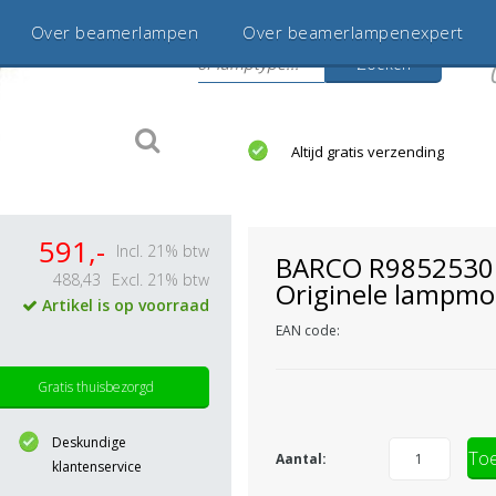
Over beamerlampen
Over beamerlampenexpert
Zoeken
s
jaar betrouwbaar en ervaren
Altijd gratis verzending
591,-
Incl. 21% btw
BARCO R9852530
488,43
Excl. 21% btw
Originele lampmo
Artikel is op voorraad
EAN code:
Gratis thuisbezorgd
Deskundige
Toe
Aantal:
klantenservice