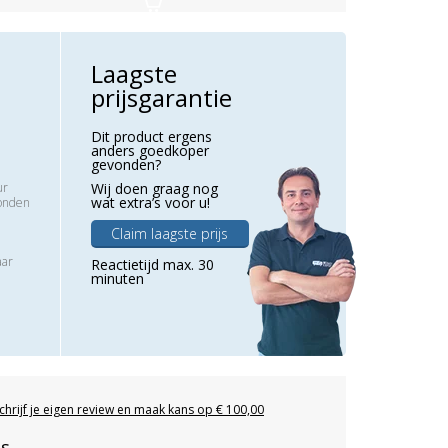
Laagste
prijsgarantie
Dit product ergens
anders goedkoper
gevonden?
ur
Wij doen graag nog
wat extra’s voor u!
zonden
Claim laagste prijs
aar
Reactietijd max. 30
minuten
chrijf je eigen review en maak kans op € 100,00
es