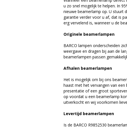
Wanneer een beamerlamp defect ra
u zo snel mogelijk te helpen. In 9
nieuwe beamerlamp op. U stuurt d
garantie verder voor u af, dat is p
erg vervelend is, wanneer u de be
Originele beamerlampen
BARCO lampen onderscheiden zich 
weergave en dragen bij aan de la
beamerlampen passen gemakkelijk 
Afhalen beamerlampen
Het is mogelijk om bij ons beamer
haast met het vervangen van een 
presentatie of een groot sporteve
op voordat u een beamerlamp komt 
uitverkocht en wij voorkomen liever
Levertijd beamerlampen
Is de BARCO R9852530 beamerlamp