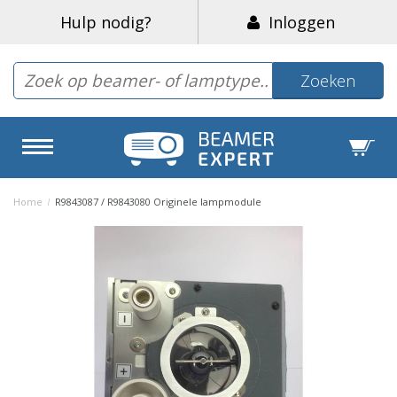
Hulp nodig?
Inloggen
Zoeken
Home
/
R9843087 / R9843080 Originele lampmodule