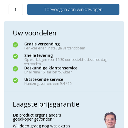
Toevoegen aan winkelwagen
Uw voordelen
Gratis verzending
Per koerier en in stevige verzenddozen
Snelle levering
Op werkdagen voor 16:30 uur besteld is dezelfde dag
verzonden
Deskundige klantenservice
En al ruim 15 jaar betrouwbaar
Uitstekende service
Klanten geven ons een 9,4 / 10
Laagste prijsgarantie
Dit product ergens anders
goedkoper gevonden?
Wij doen graag nog wat extra’s