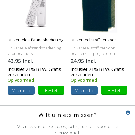
Universele afstandsbediening
Universeel stoffilter voor
beamers
Universele afstandsbediening
Universeel stoffilter voor
voor beamers
beamers en projectoren
43,95 Incl.
24,95 Incl.
Inclusief 21% BTW. Gratis
Inclusief 21% BTW. Gratis
verzonden.
verzonden.
Op voorraad
Op voorraad
Meer info
Bestel
Meer info
Bestel
Wilt u niets missen?
Mis niks van onze acties, schrijf u nu in voor onze
nieuwsbrief.