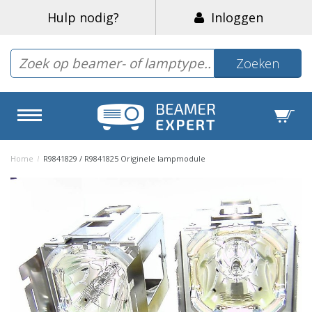
Hulp nodig?
Inloggen
Zoeken
Home
/
R9841829 / R9841825 Originele lampmodule