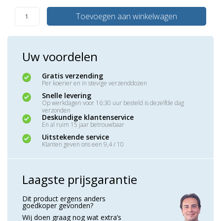
Toevoegen aan winkelwagen
Uw voordelen
Gratis verzending
Per koerier en in stevige verzenddozen
Snelle levering
Op werkdagen voor 16:30 uur besteld is dezelfde dag
verzonden
Deskundige klantenservice
En al ruim 15 jaar betrouwbaar
Uitstekende service
Klanten geven ons een 9,4 / 10
Laagste prijsgarantie
Dit product ergens anders
goedkoper gevonden?
Wij doen graag nog wat extra’s