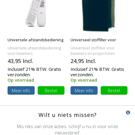
Universele afstandsbediening
Universeel stoffilter voor
beamers
Universele afstandsbediening
Universeel stoffilter voor
voor beamers
beamers en projectoren
43,95 Incl.
24,95 Incl.
Inclusief 21% BTW. Gratis
Inclusief 21% BTW. Gratis
verzonden.
verzonden.
Op voorraad
Op voorraad
Meer info
Bestel
Meer info
Bestel
Wilt u niets missen?
Mis niks van onze acties, schrijf u nu in voor onze
nieuwsbrief.