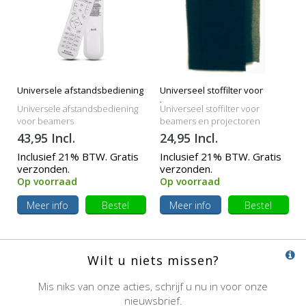
Universele afstandsbediening
Universeel stoffilter voor
beamers
Universele afstandsbediening
Universeel stoffilter voor
voor beamers
beamers en projectoren
43,95 Incl.
24,95 Incl.
Inclusief 21% BTW. Gratis
Inclusief 21% BTW. Gratis
verzonden.
verzonden.
Op voorraad
Op voorraad
Meer info
Bestel
Meer info
Bestel
Wilt u niets missen?
Mis niks van onze acties, schrijf u nu in voor onze
nieuwsbrief.