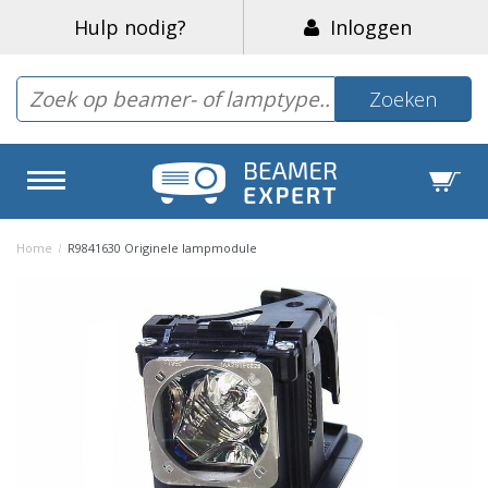
Hulp nodig?
Inloggen
Zoeken
Home
/
R9841630 Originele lampmodule