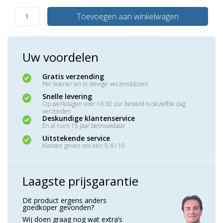
Toevoegen aan winkelwagen
Uw voordelen
Gratis verzending
Per koerier en in stevige verzenddozen
Snelle levering
Op werkdagen voor 16:30 uur besteld is dezelfde dag
verzonden
Deskundige klantenservice
En al ruim 15 jaar betrouwbaar
Uitstekende service
Klanten geven ons een 9,4 / 10
Laagste prijsgarantie
Dit product ergens anders
goedkoper gevonden?
Wij doen graag nog wat extra’s