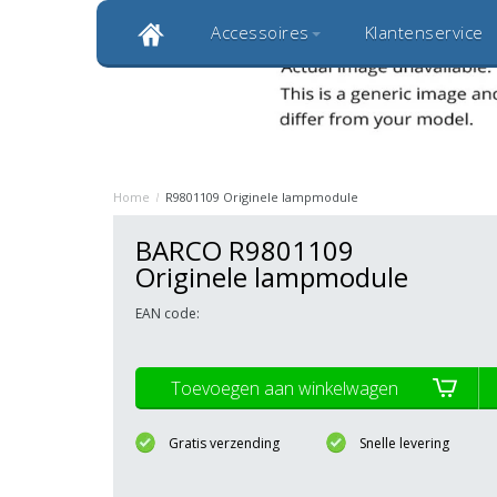
Accessoires
Klantenservice
Klantbeoordeling 9,0
Bekijk alle 1000+ review
Originele kwaliteitsproducten
20 
Home
/
R9801109 Originele lampmodule
BARCO R9801109
Originele lampmodule
EAN code:
Toevoegen aan winkelwagen
Gratis verzending
Snelle levering