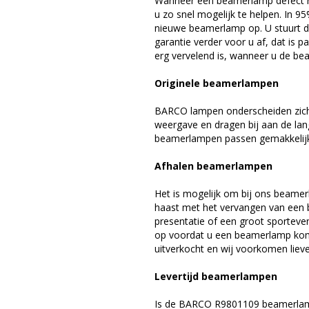
Wanneer een beamerlamp defect ra
u zo snel mogelijk te helpen. In 9
nieuwe beamerlamp op. U stuurt d
garantie verder voor u af, dat is p
erg vervelend is, wanneer u de be
Originele beamerlampen
BARCO lampen onderscheiden zich 
weergave en dragen bij aan de la
beamerlampen passen gemakkelijk 
Afhalen beamerlampen
Het is mogelijk om bij ons beamer
haast met het vervangen van een 
presentatie of een groot sporteve
op voordat u een beamerlamp komt 
uitverkocht en wij voorkomen liever
Levertijd beamerlampen
Is de BARCO R9801109 beamerlamp