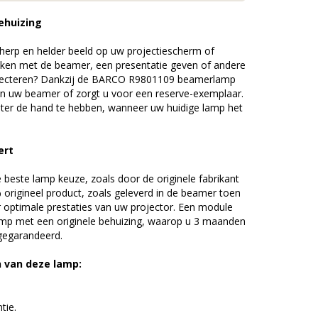
ehuizing
erp en helder beeld op uw projectiescherm of
ijken met de beamer, een presentatie geven of andere
jecteren? Dankzij de BARCO R9801109 beamerlamp
an uw beamer of zorgt u voor een reserve-exemplaar.
chter de hand te hebben, wanneer uw huidige lamp het
ert
beste lamp keuze, zoals door de originele fabrikant
origineel product, zoals geleverd in de beamer toen
r optimale prestaties van uw projector. Een module
amp met een originele behuizing, waarop u 3 maanden
 gegarandeerd.
n van deze lamp:
tie.