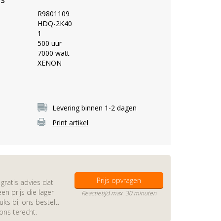
R9801109
HDQ-2K40
1
500 uur
7000 watt
XENON
Levering binnen 1-2 dagen
Print artikel
Prijs opvragen
gratis advies dat
en prijs die lager
Reactietijd max. 30 minuten
s bij ons bestelt.
 ons terecht.