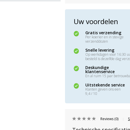
Uw voordelen
Gratis verzending
Per koerier en in stevige
verzenddozen
Snelle levering
Op werkdagen voor 16:30 u
besteld is dezelfde dag ver
Deskundige
klantenservice
En al ruim 15 jaar betrouwb
Uitstekende service
Klanten geven ons een
9,4 / 10
Reviews (0)
S
|
Technische specificati