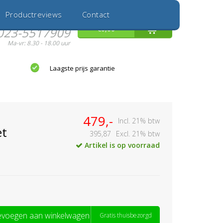
Inloggen
Nieuwe Klant
Productreviews
Contact
Hulp nodig?
0
€0,00
023-5517909
Ma-vr: 8.30 - 18.00 uur
Laagste prijs garantie
479,-
Incl. 21% btw
et
395,87
Excl. 21% btw
Artikel is op voorraad
voegen aan winkelwagen
Gratis thuisbezorgd