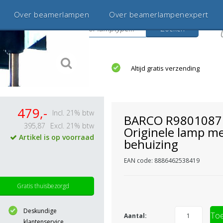
Over beamerlampen
Over beamerlampenexpert
Zoeken
s
jaar betrouwbaar en ervaren
Altijd gratis verzending
479,-
Incl. 21% btw
BARCO R9801087
395,87
Excl. 21% btw
Originele lamp m
Artikel is op voorraad
behuizing
EAN code: 8886462538419
Gratis thuisbezorgd
Deskundige
Toe
Aantal:
klantenservice