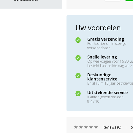
Uw voordelen
Gratis verzending
Per koerier en in stevige
verzenddozen
Snelle levering
Op werkdagen voor 16:30 u
besteld is dezelfde dag ver
Deskundige
klantenservice
En al ruim 15 jaar betrouwb
Uitstekende service
Klanten geven ons een
9,4 / 10
Reviews (0)
S
|