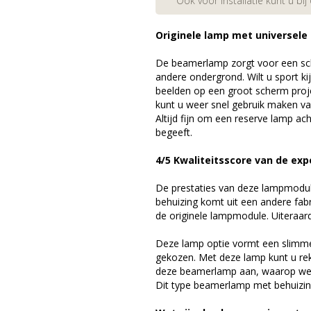
Ook voor installatie kunt u bij
Originele lamp met universele
De beamerlamp zorgt voor een sch
andere ondergrond. Wilt u sport k
beelden op een groot scherm pro
kunt u weer snel gebruik maken v
Altijd fijn om een reserve lamp a
begeeft.
4/5 Kwaliteitsscore van de exp
De prestaties van deze lampmodule 
behuizing komt uit een andere fab
de originele lampmodule. Uiteraar
Deze lamp optie vormt een slimme
gekozen. Met deze lamp kunt u re
deze beamerlamp aan, waarop we 
Dit type beamerlamp met behuizing