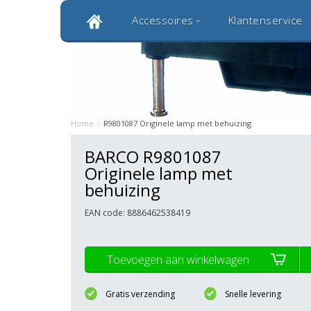
Accessoires
Klantenservice
Klantbeoordeling 9,0
Bekijk alle 1000+ review
Originele kwaliteitsproducten
20 
Home
/
R9801087 Originele lamp met behuizing
BARCO R9801087
Originele lamp met
behuizing
EAN code: 8886462538419
Toevoegen aan winkelwagen
Gratis verzending
Snelle levering