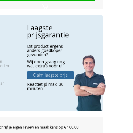
Laagste
prijsgarantie
Dit product ergens
anders goedkoper
gevonden?
ur
Wij doen graag nog
wat extra’s voor u!
zonden
Claim laagste prijs
aar
Reactietijd max. 30
minuten
chrijf je eigen review en maak kans op € 100,00