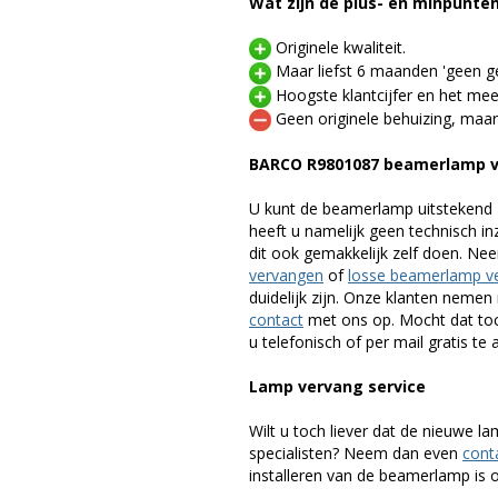
Wat zijn de plus- en minpunte
Originele kwaliteit.
Maar liefst 6 maanden 'geen ge
Hoogste klantcijfer en het mee
Geen originele behuizing, maar
BARCO R9801087 beamerlamp 
U kunt de beamerlamp uitstekend 
heeft u namelijk geen technisch i
dit ook gemakkelijk zelf doen. Ne
vervangen
of
losse beamerlamp v
duidelijk zijn. Onze klanten neme
contact
met ons op. Mocht dat toc
u telefonisch of per mail gratis te 
Lamp vervang service
Wilt u toch liever dat de nieuwe 
specialisten? Neem dan even
cont
installeren van de beamerlamp is oo