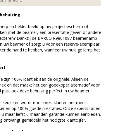
 ons terecht.
 behuizing
erp en helder beeld op uw projectiescherm of
ijken met de beamer, een presentatie geven of andere
jecteren? Dankzij de BARCO R9801087 beamerlamp
an uw beamer of zorgt u voor een reserve-exemplaar.
chter de hand te hebben, wanneer uw huidige lamp het
ert
zijn 100% identiek aan de originele. Alleen de
riek en dat maakt het een goedkoper alternatief voor
d past ook deze behuizing perfect in uw beamer.
 keuze en wordt door onze klanten het meest
kenen op 100% goede prestaties. Onze experts raden
u maar liefst 6 maanden garantie kunnen aanbieden.
 ontvangt gemiddeld het hoogste klantcijfer.