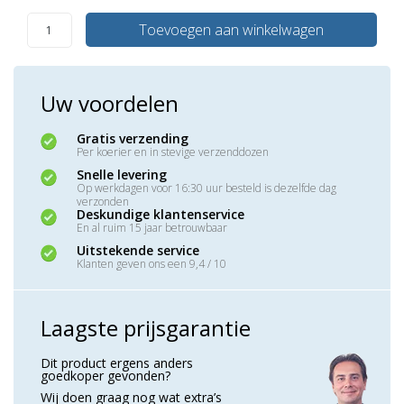
Toevoegen aan winkelwagen
Uw voordelen
Gratis verzending
Per koerier en in stevige verzenddozen
Snelle levering
Op werkdagen voor 16:30 uur besteld is dezelfde dag
verzonden
Deskundige klantenservice
En al ruim 15 jaar betrouwbaar
Uitstekende service
Klanten geven ons een 9,4 / 10
Laagste prijsgarantie
Dit product ergens anders
goedkoper gevonden?
Wij doen graag nog wat extra’s