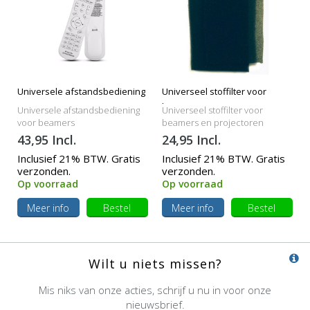
Universele afstandsbediening
Universeel stoffilter voor
beamers
Universele afstandsbediening
Universeel stoffilter voor
voor beamers
beamers en projectoren
43,95 Incl.
24,95 Incl.
Inclusief 21% BTW. Gratis
Inclusief 21% BTW. Gratis
verzonden.
verzonden.
Op voorraad
Op voorraad
Meer info
Bestel
Meer info
Bestel
Wilt u niets missen?
Mis niks van onze acties, schrijf u nu in voor onze
nieuwsbrief.