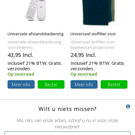
Universele afstandsbediening
Universeel stoffilter voor
beamers
Universele afstandsbediening
Universeel stoffilter voor
voor beamers
beamers en projectoren
43,95 Incl.
24,95 Incl.
Inclusief 21% BTW. Gratis
Inclusief 21% BTW. Gratis
verzonden.
verzonden.
Op voorraad
Op voorraad
Meer info
Bestel
Meer info
Bestel
Wilt u niets missen?
Mis niks van onze acties, schrijf u nu in voor onze
nieuwsbrief.