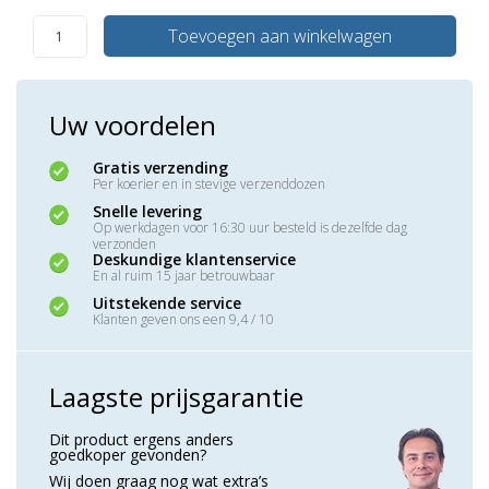
Toevoegen aan winkelwagen
Uw voordelen
Gratis verzending
Per koerier en in stevige verzenddozen
Snelle levering
Op werkdagen voor 16:30 uur besteld is dezelfde dag
verzonden
Deskundige klantenservice
En al ruim 15 jaar betrouwbaar
Uitstekende service
Klanten geven ons een 9,4 / 10
Laagste prijsgarantie
Dit product ergens anders
goedkoper gevonden?
Wij doen graag nog wat extra’s