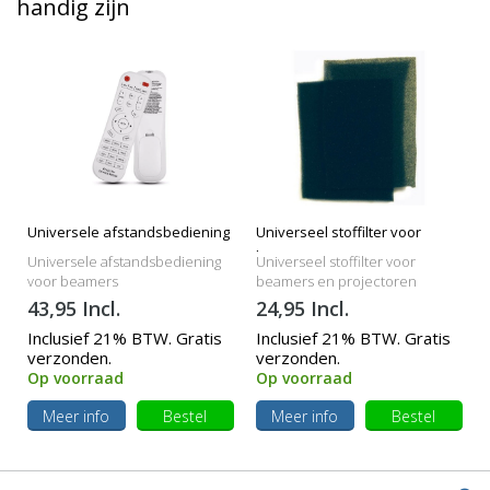
handig zijn
Universele afstandsbediening
Universeel stoffilter voor
beamers
Universele afstandsbediening
Universeel stoffilter voor
voor beamers
beamers en projectoren
43,95 Incl.
24,95 Incl.
Inclusief 21% BTW. Gratis
Inclusief 21% BTW. Gratis
verzonden.
verzonden.
Op voorraad
Op voorraad
Meer info
Bestel
Meer info
Bestel