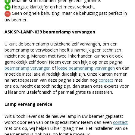
Maar liefst 6 maanden 'geen gezeur' garantie.
Hoogste klantcijfer en het meest verkocht.
Geen originele behuizing, maar de behuizing past perfect in
uw beamer.
ASK SP-LAMP-039 beamerlamp vervangen
U kunt de beamerlamp uitstekend zelf vervangen, om een
beamerlamp te verwisselen heeft u namelijk geen technisch
inzicht nodig. Mensen met twee linkerhanden kunnen dit ook
gemakkelijk zelf doen. Neem even een kijkje op onze pagina
beamerlamp vervangen
of
losse beamerlamp vervangen
en dan
moet de installatie al redelijk duidelijk zijn. Onze klanten nemen
na het toepassen van deze pagina´s zelden nog
contact
met
ons op. Mocht dat toch nodig zijn, dan staan onze experts voor
u klaar om u telefonisch of per mail gratis te assisteren.
Lamp vervang service
Wilt u toch liever dat de nieuwe lamp in uw beamer geplaatst
wordt door een van onze specialisten? Neem dan even
contact
met ons op, wij helpen u hier graag mee. Het installeren van de
beamerlamp is ook bij u op locatie mogelijk.