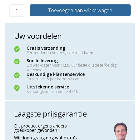
Toevoegen aan winkelwagen
Uw voordelen
Gratis verzending
Per koerier en in stevige verzenddozen
Snelle levering
Op werkdagen voor 16:30 uur besteld is dezelfde dag
verzonden
Deskundige klantenservice
En al ruim 15 jaar betrouwbaar
Uitstekende service
Klanten geven ons een 9,4 / 10
Laagste prijsgarantie
Dit product ergens anders
goedkoper gevonden?
Wij doen graag nog wat extra’s