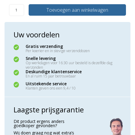
Toevoegen aan winkelwagen
Uw voordelen
Gratis verzending
Per koerier en in stevige verzenddozen
Snelle levering
Op werkdagen voor 16:30 uur besteld is dezelfde dag
verzonden
Deskundige klantenservice
En al ruim 15 jaar betrouwbaar
Uitstekende service
Klanten geven ons een 9,4 / 10
Laagste prijsgarantie
Dit product ergens anders
goedkoper gevonden?
Wij doen graag nog wat extra’s