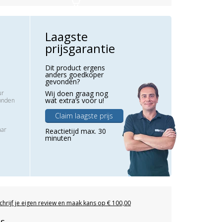
Laagste
prijsgarantie
Dit product ergens
anders goedkoper
gevonden?
ur
Wij doen graag nog
wat extra’s voor u!
zonden
Claim laagste prijs
aar
Reactietijd max. 30
minuten
chrijf je eigen review en maak kans op € 100,00
es