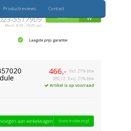
Inloggen
Nieuwe Klant
Productreviews
Contact
Hulp nodig?
0
€0,00
023-5517909
Ma-vr: 8.30 - 18.00 uur
Laagste prijs garantie
357020
466,-
Incl. 21% btw
dule
385,12
Excl. 21% btw
Artikel is op voorraad
voegen aan winkelwagen
Gratis thuisbezorgd