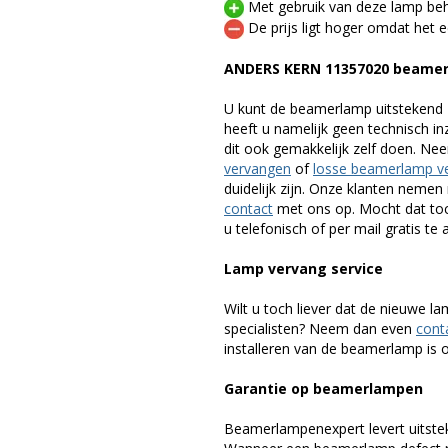
Met gebruik van deze lamp beho
De prijs ligt hoger omdat het ee
ANDERS KERN 11357020 beame
U kunt de beamerlamp uitstekend 
heeft u namelijk geen technisch i
dit ook gemakkelijk zelf doen. Ne
vervangen
of
losse beamerlamp v
duidelijk zijn. Onze klanten neme
contact
met ons op. Mocht dat toc
u telefonisch of per mail gratis te 
Lamp vervang service
Wilt u toch liever dat de nieuwe 
specialisten? Neem dan even
cont
installeren van de beamerlamp is oo
Garantie op beamerlampen
Beamerlampenexpert levert uitste