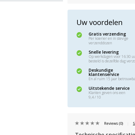
Uw voordelen
Gratis verzending
Per koerier en in stevige
verzenddozen
Snelle levering
Op werkdagen voor 16:30 u
besteld is dezelfde dag ver
Deskundige
klantenservice
En al ruim 15 jaar betrouwb
Uitstekende service
Klanten geven ons een
9,4 / 10
Reviews (0)
S
|
Technische specificati