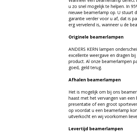
Wanneer een beamerlamp defect ra
u zo snel mogelijk te helpen. In 9
nieuwe beamerlamp op. U stuurt d
garantie verder voor u af, dat is p
erg vervelend is, wanneer u de be
Originele beamerlampen
ANDERS KERN lampen onderscheide
excellente weergave en dragen bi
product. Al onze beamerlampen pa
goed, geld terug.
Afhalen beamerlampen
Het is mogelijk om bij ons beamer
haast met het vervangen van een 
presentatie of een groot sporteve
op voordat u een beamerlamp komt 
uitverkocht en wij voorkomen liever
Levertijd beamerlampen