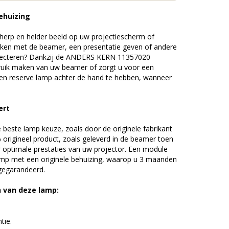
ehuizing
erp en helder beeld op uw projectiescherm of
ijken met de beamer, een presentatie geven of andere
jecteren? Dankzij de ANDERS KERN 11357020
uik maken van uw beamer of zorgt u voor een
 een reserve lamp achter de hand te hebben, wanneer
ert
beste lamp keuze, zoals door de originele fabrikant
origineel product, zoals geleverd in de beamer toen
r optimale prestaties van uw projector. Een module
amp met een originele behuizing, waarop u 3 maanden
 gegarandeerd.
n van deze lamp:
tie.