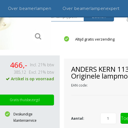
Over beamerlampen
Over beamerlampenexpert
Zoeken
s
jaar betrouwbaar en ervaren
Altijd gratis verzending
466,-
Incl. 21% btw
ANDERS KERN 11
385,12
Excl. 21% btw
Originele lampmo
Artikel is op voorraad
EAN code:
Gratis thuisbezorgd
Deskundige
Toe
Aantal:
klantenservice