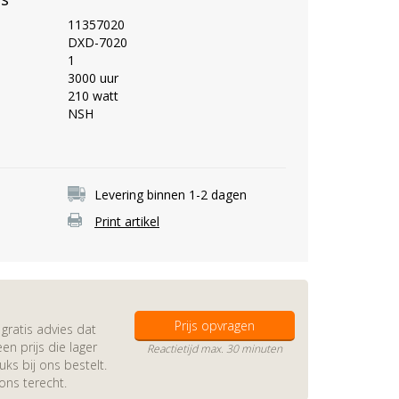
11357020
DXD-7020
1
3000 uur
210 watt
NSH
Levering binnen 1-2 dagen
Print artikel
Prijs opvragen
gratis advies dat
en prijs die lager
Reactietijd max. 30 minuten
s bij ons bestelt.
 ons terecht.