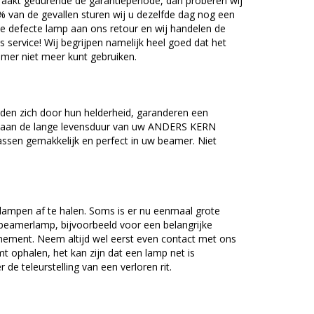
akt gedurende de garantieperiode, dan proberen wij
5% van de gevallen sturen wij u dezelfde dag nog een
e defecte lamp aan ons retour en wij handelen de
as service! Wij begrijpen namelijk heel goed dat het
amer niet meer kunt gebruiken.
n zich door hun helderheid, garanderen een
j aan de lange levensduur van uw ANDERS KERN
ssen gemakkelijk en perfect in uw beamer. Niet
lampen af te halen. Soms is er nu eenmaal grote
beamerlamp, bijvoorbeeld voor een belangrijke
nement. Neem altijd wel eerst even contact met ons
ophalen, het kan zijn dat een lamp net is
 de teleurstelling van een verloren rit.