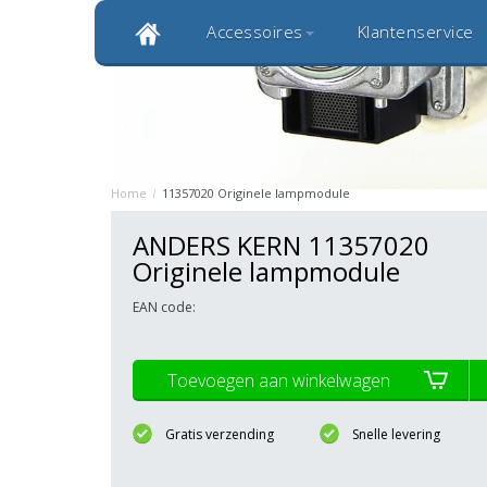
Accessoires
Klantenservice
Klantbeoordeling 9,0
Bekijk alle 1000+ review
Originele kwaliteitsproducten
20 
Home
/
11357020 Originele lampmodule
ANDERS KERN 11357020
Originele lampmodule
EAN code:
Toevoegen aan winkelwagen
Gratis verzending
Snelle levering