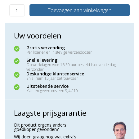
Toevoegen aan winkelwagen
Uw voordelen
Gratis verzending
Per koerier en in stevige verzenddozen
Snelle levering
Op werkdagen voor 16:30 uur besteld is dezelfde dag
verzonden
Deskundige klantenservice
En al ruim 15 jaar betrouwbaar
Uitstekende service
Klanten geven ons een 9,4 / 10
Laagste prijsgarantie
Dit product ergens anders
goedkoper gevonden?
Wij doen graag nog wat extra’s