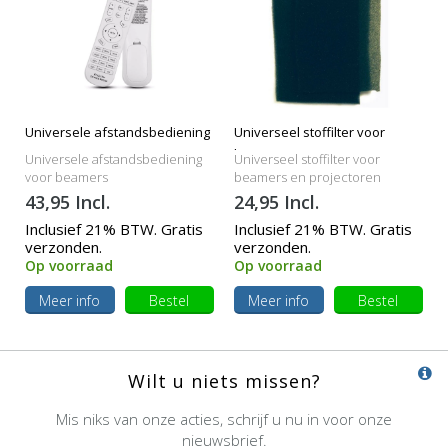
Universele afstandsbediening
Universeel stoffilter voor
beamers
Universele afstandsbediening
Universeel stoffilter voor
voor beamers
beamers en projectoren
43,95 Incl.
24,95 Incl.
Inclusief 21% BTW. Gratis
Inclusief 21% BTW. Gratis
verzonden.
verzonden.
Op voorraad
Op voorraad
Meer info
Bestel
Meer info
Bestel
Wilt u niets missen?
Mis niks van onze acties, schrijf u nu in voor onze
nieuwsbrief.