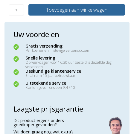
Toevoegen aan winkelwagen
Uw voordelen
Gratis verzending
Per koerier en in stevige verzenddozen
Snelle levering
Op werkdagen voor 16:30 uur besteld is dezelfde dag
verzonden
Deskundige klantenservice
En al ruim 15 jaar betrouwbaar
Uitstekende service
Klanten geven ons een 9,4 / 10
Laagste prijsgarantie
Dit product ergens anders
goedkoper gevonden?
Wij doen graag nog wat extra’s