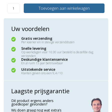
Toevoegen aan winkelwagen
Uw voordelen
Gratis verzending
Per koerier en in stevige verzenddozen
Snelle levering
Op werkdagen voor 16:30 uur besteld is dezelfde dag
verzonden
Deskundige klantenservice
En al ruim 15 jaar betrouwbaar
Uitstekende service
Klanten geven ons een 9,4 / 10
Laagste prijsgarantie
Dit product ergens anders
goedkoper gevonden?
Wij doen graag nog wat extra’s