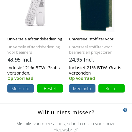
Universele afstandsbediening
Universeel stoffilter voor
beamers
Universele afstandsbediening
Universeel stoffilter voor
voor beamers
beamers en projectoren
43,95 Incl.
24,95 Incl.
Inclusief 21% BTW. Gratis
Inclusief 21% BTW. Gratis
verzonden.
verzonden.
Op voorraad
Op voorraad
Meer info
Bestel
Meer info
Bestel
Wilt u niets missen?
Mis niks van onze acties, schrijf u nu in voor onze
nieuwsbrief.