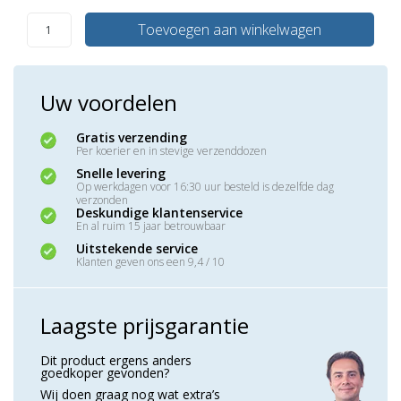
Toevoegen aan winkelwagen
Uw voordelen
Gratis verzending
Per koerier en in stevige verzenddozen
Snelle levering
Op werkdagen voor 16:30 uur besteld is dezelfde dag
verzonden
Deskundige klantenservice
En al ruim 15 jaar betrouwbaar
Uitstekende service
Klanten geven ons een 9,4 / 10
Laagste prijsgarantie
Dit product ergens anders
goedkoper gevonden?
Wij doen graag nog wat extra’s