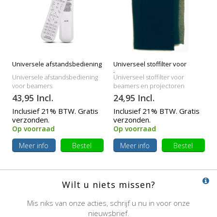
Universele afstandsbediening
Universeel stoffilter voor
beamers
Universele afstandsbediening
Universeel stoffilter voor
voor beamers
beamers en projectoren
43,95 Incl.
24,95 Incl.
Inclusief 21% BTW. Gratis
Inclusief 21% BTW. Gratis
verzonden.
verzonden.
Op voorraad
Op voorraad
Meer info
Bestel
Meer info
Bestel
Wilt u niets missen?
Mis niks van onze acties, schrijf u nu in voor onze
nieuwsbrief.