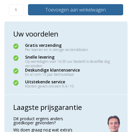
Toevoegen aan winkelwagen
Uw voordelen
Gratis verzending
Per koerier en in stevige verzenddozen
Snelle levering
Op werkdagen voor 16:30 uur besteld is dezelfde dag
verzonden
Deskundige klantenservice
En al ruim 15 jaar betrouwbaar
Uitstekende service
Klanten geven ons een 9,4 / 10
Laagste prijsgarantie
Dit product ergens anders
goedkoper gevonden?
Wij doen graag nog wat extra’s