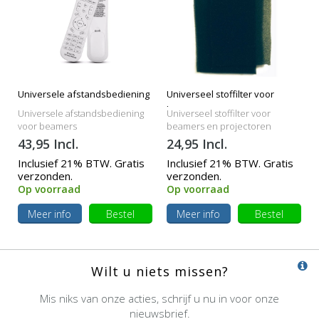
Universele afstandsbediening
Universeel stoffilter voor
beamers
Universele afstandsbediening
Universeel stoffilter voor
voor beamers
beamers en projectoren
43,95 Incl.
24,95 Incl.
Inclusief 21% BTW. Gratis
Inclusief 21% BTW. Gratis
verzonden.
verzonden.
Op voorraad
Op voorraad
Meer info
Bestel
Meer info
Bestel
Wilt u niets missen?
Mis niks van onze acties, schrijf u nu in voor onze
nieuwsbrief.