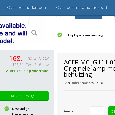
Over beamerlampen
Over beamerlampenexpert
Zoeken
s
jaar betrouwbaar en ervaren
Altijd gratis verzending
168,-
Incl. 21% btw
ACER MC.JG111.0
138,84
Excl. 21% btw
Originele lamp m
Artikel is op voorraad
behuizing
EAN code: 8886462539218
Gratis thuisbezorgd
Deskundige
Toe
Aantal:
klantenservice