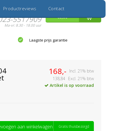
Inloggen
Nieuwe Klant
Productreviews
Contact
Hulp nodig?
0
€0,00
023-5517909
Ma-vr: 8.30 - 18.00 uur
Laagste prijs garantie
04
168,-
Incl. 21% btw
et
138,84
Excl. 21% btw
Artikel is op voorraad
voegen aan winkelwagen
Gratis thuisbezorgd