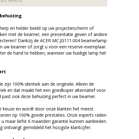
 ons terecht.
 behuizing
erp en helder beeld op uw projectiescherm of
ijken met de beamer, een presentatie geven of andere
jecteren? Dankzij de ACER MC.JG111.004 beamerlamp
an uw beamer of zorgt u voor een reserve-exemplaar.
chter de hand te hebben, wanneer uw huidige lamp het
ert
zijn 100% identiek aan de originele. Alleen de
riek en dat maakt het een goedkoper alternatief voor
d past ook deze behuizing perfect in uw beamer.
 keuze en wordt door onze klanten het meest
kenen op 100% goede prestaties. Onze experts raden
u maar liefst 6 maanden garantie kunnen aanbieden.
 ontvangt gemiddeld het hoogste klantcijfer.