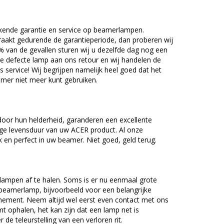
kende garantie en service op beamerlampen.
akt gedurende de garantieperiode, dan proberen wij
5% van de gevallen sturen wij u dezelfde dag nog een
e defecte lamp aan ons retour en wij handelen de
as service! Wij begrijpen namelijk heel goed dat het
amer niet meer kunt gebruiken.
oor hun helderheid, garanderen een excellente
nge levensduur van uw ACER product. Al onze
en perfect in uw beamer. Niet goed, geld terug.
lampen af te halen. Soms is er nu eenmaal grote
beamerlamp, bijvoorbeeld voor een belangrijke
nement. Neem altijd wel eerst even contact met ons
ophalen, het kan zijn dat een lamp net is
 de teleurstelling van een verloren rit.