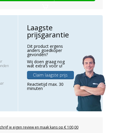
Laagste
prijsgarantie
Dit product ergens
anders goedkoper
gevonden?
ur
Wij doen graag nog
wat extra’s voor u!
zonden
Claim laagste prijs
aar
Reactietijd max. 30
minuten
chrijf je eigen review en maak kans op € 100,00