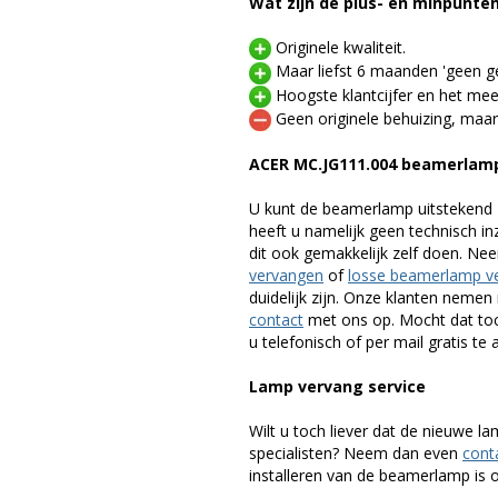
Wat zijn de plus- en minpunte
Originele kwaliteit.
Maar liefst 6 maanden 'geen ge
Hoogste klantcijfer en het mee
Geen originele behuizing, maar
ACER MC.JG111.004 beamerlam
U kunt de beamerlamp uitstekend 
heeft u namelijk geen technisch i
dit ook gemakkelijk zelf doen. Ne
vervangen
of
losse beamerlamp v
duidelijk zijn. Onze klanten neme
contact
met ons op. Mocht dat toc
u telefonisch of per mail gratis te 
Lamp vervang service
Wilt u toch liever dat de nieuwe 
specialisten? Neem dan even
cont
installeren van de beamerlamp is oo