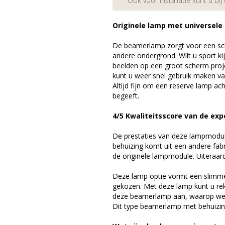
Ook voor installatie kunt u bij
Originele lamp met universele
De beamerlamp zorgt voor een sch
andere ondergrond. Wilt u sport k
beelden op een groot scherm pro
kunt u weer snel gebruik maken v
Altijd fijn om een reserve lamp a
begeeft.
4/5 Kwaliteitsscore van de exp
De prestaties van deze lampmodule 
behuizing komt uit een andere fab
de originele lampmodule. Uiteraar
Deze lamp optie vormt een slimme
gekozen. Met deze lamp kunt u re
deze beamerlamp aan, waarop we 
Dit type beamerlamp met behuizing