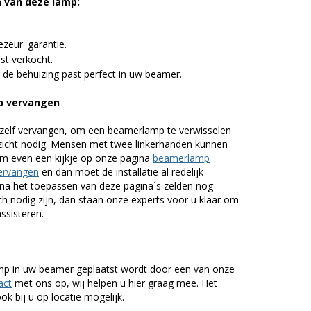
n van deze lamp:
zeur' garantie.
st verkocht.
 de behuizing past perfect in uw beamer.
p vervangen
zelf vervangen, om een beamerlamp te verwisselen
nzicht nodig. Mensen met twee linkerhanden kunnen
em even een kijkje op onze pagina
beamerlamp
ervangen
en dan moet de installatie al redelijk
n na het toepassen van deze pagina´s zelden nog
h nodig zijn, dan staan onze experts voor u klaar om
assisteren.
lamp in uw beamer geplaatst wordt door een van onze
act
met ons op, wij helpen u hier graag mee. Het
k bij u op locatie mogelijk.