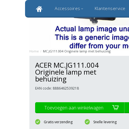
Accessoires
Klantenservice
Klantbeoordeling 9,0
Bekijk alle 1000+ review
Originele kwaliteitsproducten
20 
Home
/
MC.JG111.004 Originele lamp met behuizing
ACER MC.JG111.004
Originele lamp met
behuizing
EAN code: 8886462539218
Toevoegen aan winkelwagen
Gratis verzending
Snelle levering