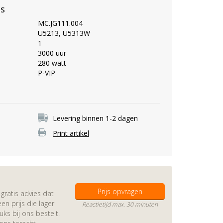
es
MC.JG111.004
U5213, U5313W
1
3000 uur
280 watt
P-VIP
Levering binnen 1-2 dagen
Print artikel
Prijs opvragen
gratis advies dat
en prijs die lager
Reactietijd max. 30 minuten
s bij ons bestelt.