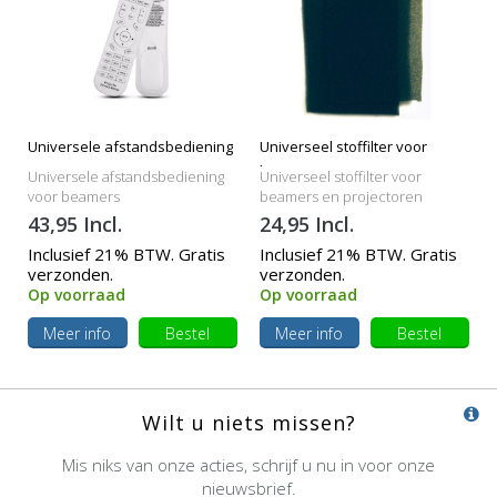
Universele afstandsbediening
Universeel stoffilter voor
beamers
Universele afstandsbediening
Universeel stoffilter voor
voor beamers
beamers en projectoren
43,95 Incl.
24,95 Incl.
Inclusief 21% BTW. Gratis
Inclusief 21% BTW. Gratis
verzonden.
verzonden.
Op voorraad
Op voorraad
Meer info
Bestel
Meer info
Bestel
Wilt u niets missen?
Mis niks van onze acties, schrijf u nu in voor onze
nieuwsbrief.