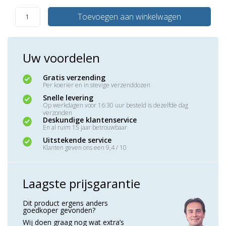
Toevoegen aan winkelwagen
Uw voordelen
Gratis verzending
Per koerier en in stevige verzenddozen
Snelle levering
Op werkdagen voor 16:30 uur besteld is dezelfde dag
verzonden
Deskundige klantenservice
En al ruim 15 jaar betrouwbaar
Uitstekende service
Klanten geven ons een 9,4 / 10
Laagste prijsgarantie
Dit product ergens anders
goedkoper gevonden?
Wij doen graag nog wat extra’s