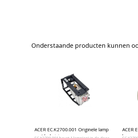
Onderstaande producten kunnen ook
ACER EC.K2700.001 Originele lamp
ACER E
met behuizing
lamp
EC.K2700.001 bevat 1 lamp(en) in de doos,
EC.K2700