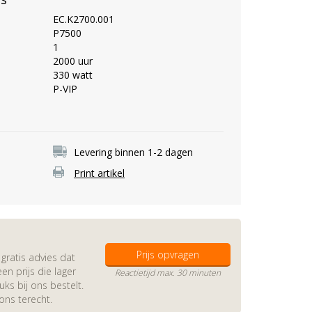
EC.K2700.001
P7500
1
2000 uur
330 watt
P-VIP
Levering binnen 1-2 dagen
Print artikel
Prijs opvragen
gratis advies dat
en prijs die lager
Reactietijd max. 30 minuten
s bij ons bestelt.
 ons terecht.