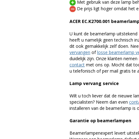
Met gebruik van deze lamp beho
De prijs ligt hoger omdat het ee
ACER EC.K2700.001 beamerlam
U kunt de beamerlamp uitstekend 
heeft u namelijk geen technisch i
dit ook gemakkelijk zelf doen. Ne
vervangen
of
losse beamerlamp v
duidelijk zijn. Onze klanten neme
contact
met ons op. Mocht dat toc
u telefonisch of per mail gratis te 
Lamp vervang service
Wilt u toch liever dat de nieuwe 
specialisten? Neem dan even
cont
installeren van de beamerlamp is oo
Garantie op beamerlampen
Beamerlampenexpert levert uitste