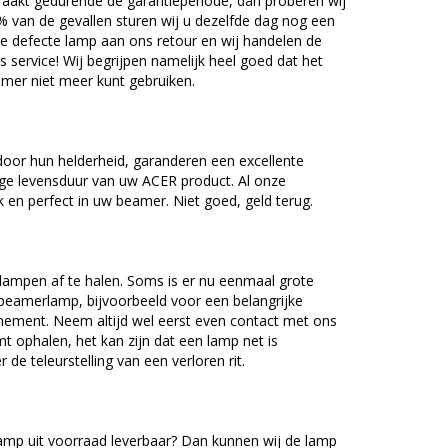
akt gedurende de garantieperiode, dan proberen wij
5% van de gevallen sturen wij u dezelfde dag nog een
e defecte lamp aan ons retour en wij handelen de
as service! Wij begrijpen namelijk heel goed dat het
amer niet meer kunt gebruiken.
oor hun helderheid, garanderen een excellente
nge levensduur van uw ACER product. Al onze
en perfect in uw beamer. Niet goed, geld terug.
lampen af te halen. Soms is er nu eenmaal grote
beamerlamp, bijvoorbeeld voor een belangrijke
nement. Neem altijd wel eerst even contact met ons
ophalen, het kan zijn dat een lamp net is
 de teleurstelling van een verloren rit.
mp uit voorraad leverbaar? Dan kunnen wij de lamp