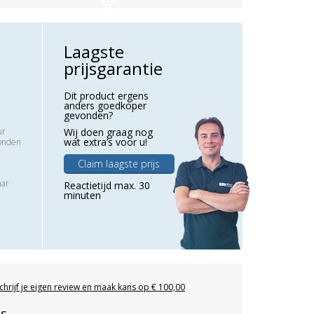
Laagste
prijsgarantie
Dit product ergens
anders goedkoper
gevonden?
ur
Wij doen graag nog
wat extra’s voor u!
zonden
Claim laagste prijs
aar
Reactietijd max. 30
minuten
chrijf je eigen review en maak kans op € 100,00
es