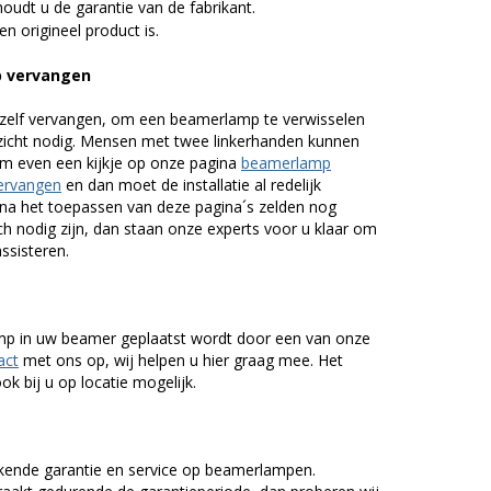
udt u de garantie van de fabrikant.
n origineel product is.
p vervangen
zelf vervangen, om een beamerlamp te verwisselen
nzicht nodig. Mensen met twee linkerhanden kunnen
em even een kijkje op onze pagina
beamerlamp
ervangen
en dan moet de installatie al redelijk
n na het toepassen van deze pagina´s zelden nog
h nodig zijn, dan staan onze experts voor u klaar om
assisteren.
lamp in uw beamer geplaatst wordt door een van onze
act
met ons op, wij helpen u hier graag mee. Het
k bij u op locatie mogelijk.
kende garantie en service op beamerlampen.