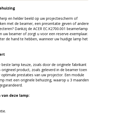
ehuizing
erp en helder beeld op uw projectiescherm of
ijken met de beamer, een presentatie geven of andere
jecteren? Dankzij de ACER EC.K2700.001 beamerlamp
an uw beamer of zorgt u voor een reserve-exemplaar.
chter de hand te hebben, wanneer uw huidige lamp het
ert
beste lamp keuze, zoals door de originele fabrikant
origineel product, zoals geleverd in de beamer toen
r optimale prestaties van uw projector. Een module
amp met een originele behuizing, waarop u 3 maanden
 gegarandeerd.
n van deze lamp:
tie.