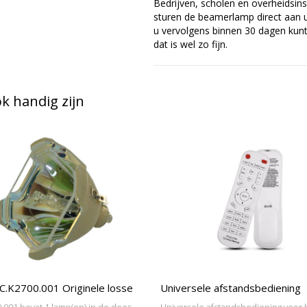
Bedrijven, scholen en overheidsins
sturen de beamerlamp direct aan u 
u vervolgens binnen 30 dagen kunt 
dat is wel zo fijn.
 handig zijn
C.K2700.001 Originele losse
Universele afstandsbediening
.001 bevat 1 lamp(en) in de doos,
Universele afstandsbediening voor