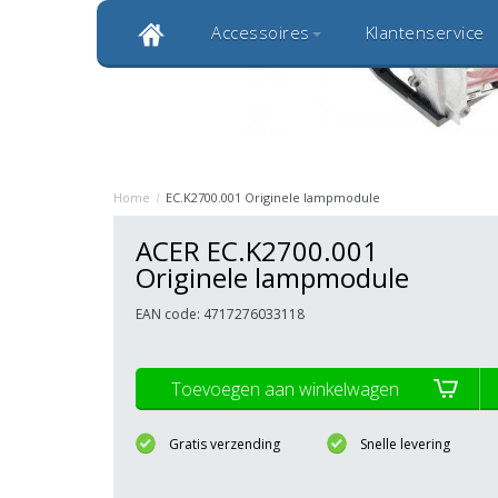
Accessoires
Klantenservice
Klantbeoordeling 9,0
Bekijk alle 1000+ review
Originele kwaliteitsproducten
20 
Home
/
EC.K2700.001 Originele lampmodule
ACER EC.K2700.001
Originele lampmodule
EAN code: 4717276033118
Toevoegen aan winkelwagen
Gratis verzending
Snelle levering