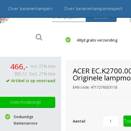
Over beamerlampen
Over beamerlampenexpert
Zoeken
s
jaar betrouwbaar en ervaren
Altijd gratis verzending
466,-
Incl. 21% btw
ACER EC.K2700.0
385,12
Excl. 21% btw
Originele lampmo
Artikel is op voorraad
EAN code: 4717276033118
Gratis thuisbezorgd
Deskundige
Toe
Aantal:
klantenservice