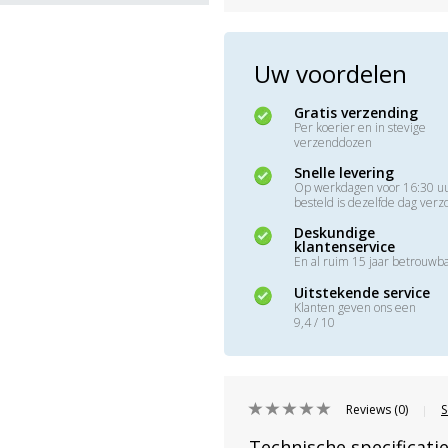
Uw voordelen
Gratis verzending
Per koerier en in stevige
verzenddozen
Snelle levering
Op werkdagen voor 16:30 u
besteld is dezelfde dag ver
Deskundige
klantenservice
En al ruim 15 jaar betrouwb
Uitstekende service
Klanten geven ons een
9,4 / 10
Reviews (0)
S
|
Technische specificati