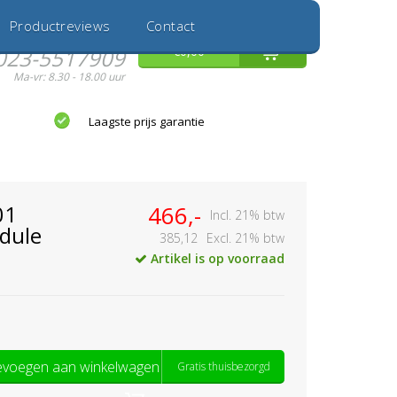
Inloggen
Nieuwe Klant
Productreviews
Contact
Hulp nodig?
0
€0,00
023-5517909
Ma-vr: 8.30 - 18.00 uur
Laagste prijs garantie
01
466,-
Incl. 21% btw
dule
385,12
Excl. 21% btw
Artikel is op voorraad
voegen aan winkelwagen
Gratis thuisbezorgd