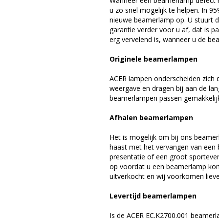
Wanneer een beamerlamp defect ra
u zo snel mogelijk te helpen. In 9
nieuwe beamerlamp op. U stuurt d
garantie verder voor u af, dat is p
erg vervelend is, wanneer u de be
Originele beamerlampen
ACER lampen onderscheiden zich d
weergave en dragen bij aan de la
beamerlampen passen gemakkelijk 
Afhalen beamerlampen
Het is mogelijk om bij ons beamer
haast met het vervangen van een 
presentatie of een groot sporteve
op voordat u een beamerlamp komt 
uitverkocht en wij voorkomen liever
Levertijd beamerlampen
Is de ACER EC.K2700.001 beamerla