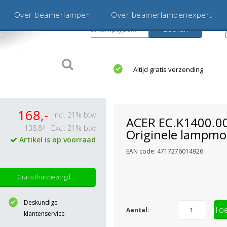
Over beamerlampen
Over beamerlampenexpert
Zoeken
s
jaar betrouwbaar en ervaren
Altijd gratis verzending
168,-
Incl. 21% btw
ACER EC.K1400.0
138,84
Excl. 21% btw
Originele lampmo
Artikel is op voorraad
EAN code: 4717276014926
Gratis thuisbezorgd
Deskundige
Toe
Aantal:
klantenservice