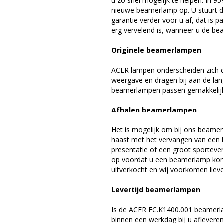
u zo snel mogelijk te helpen. In 9
nieuwe beamerlamp op. U stuurt d
garantie verder voor u af, dat is p
erg vervelend is, wanneer u de be
Originele beamerlampen
ACER lampen onderscheiden zich d
weergave en dragen bij aan de la
beamerlampen passen gemakkelijk 
Afhalen beamerlampen
Het is mogelijk om bij ons beamer
haast met het vervangen van een 
presentatie of een groot sporteve
op voordat u een beamerlamp komt 
uitverkocht en wij voorkomen liever
Levertijd beamerlampen
Is de ACER EC.K1400.001 beamerla
binnen een werkdag bij u afleveren,