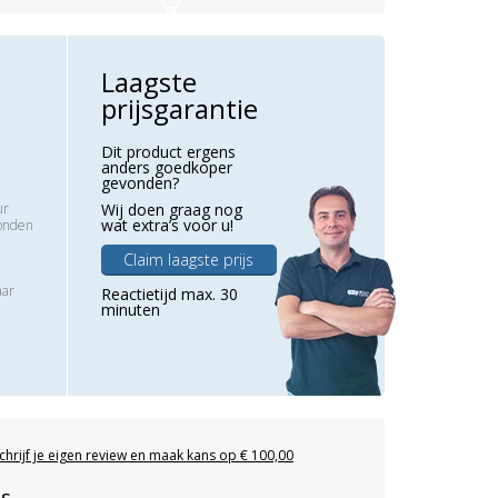
Laagste
prijsgarantie
Dit product ergens
anders goedkoper
gevonden?
ur
Wij doen graag nog
wat extra’s voor u!
zonden
Claim laagste prijs
aar
Reactietijd max. 30
minuten
chrijf je eigen review en maak kans op € 100,00
es