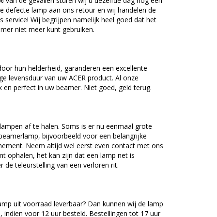
5% van de gevallen sturen wij u dezelfde dag nog een
e defecte lamp aan ons retour en wij handelen de
as service! Wij begrijpen namelijk heel goed dat het
amer niet meer kunt gebruiken.
oor hun helderheid, garanderen een excellente
nge levensduur van uw ACER product. Al onze
en perfect in uw beamer. Niet goed, geld terug.
lampen af te halen. Soms is er nu eenmaal grote
beamerlamp, bijvoorbeeld voor een belangrijke
nement. Neem altijd wel eerst even contact met ons
ophalen, het kan zijn dat een lamp net is
 de teleurstelling van een verloren rit.
mp uit voorraad leverbaar? Dan kunnen wij de lamp
 indien voor 12 uur besteld. Bestellingen tot 17 uur