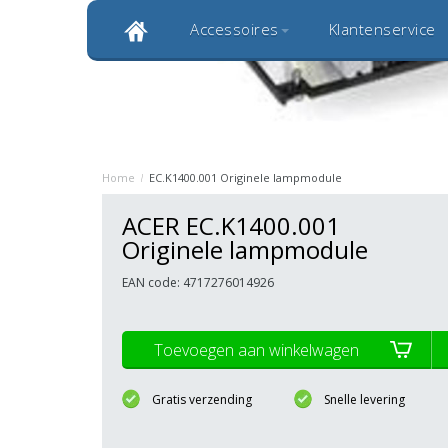
Accessoires
Klantenservice
Klantbeoordeling 9,0
Bekijk alle 1000+ review
Originele kwaliteitsproducten
20 
Home
/
EC.K1400.001 Originele lampmodule
ACER EC.K1400.001
Originele lampmodule
EAN code: 4717276014926
Toevoegen aan winkelwagen
Gratis verzending
Snelle levering