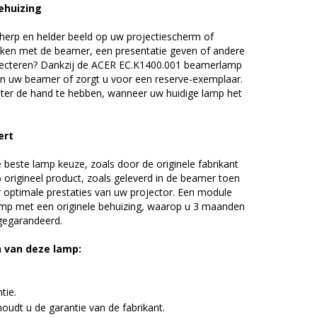
ehuizing
erp en helder beeld op uw projectiescherm of
ijken met de beamer, een presentatie geven of andere
jecteren? Dankzij de ACER EC.K1400.001 beamerlamp
an uw beamer of zorgt u voor een reserve-exemplaar.
chter de hand te hebben, wanneer uw huidige lamp het
ert
beste lamp keuze, zoals door de originele fabrikant
origineel product, zoals geleverd in de beamer toen
r optimale prestaties van uw projector. Een module
amp met een originele behuizing, waarop u 3 maanden
 gegarandeerd.
n van deze lamp:
tie.
udt u de garantie van de fabrikant.