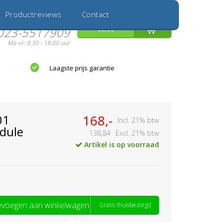
Inloggen
Nieuwe Klant
Productreviews
Contact
Hulp nodig?
0
€0,00
023-5517909
Ma-vr: 8.30 - 18.00 uur
Laagste prijs garantie
01
168,-
Incl. 21% btw
dule
138,84
Excl. 21% btw
Artikel is op voorraad
voegen aan winkelwagen
Gratis thuisbezorgd