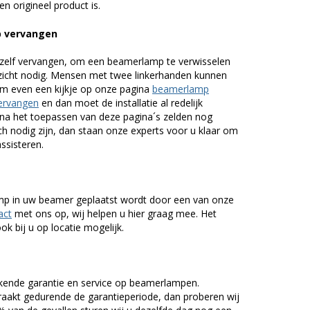
n origineel product is.
p vervangen
zelf vervangen, om een beamerlamp te verwisselen
nzicht nodig. Mensen met twee linkerhanden kunnen
em even een kijkje op onze pagina
beamerlamp
ervangen
en dan moet de installatie al redelijk
n na het toepassen van deze pagina´s zelden nog
h nodig zijn, dan staan onze experts voor u klaar om
assisteren.
lamp in uw beamer geplaatst wordt door een van onze
act
met ons op, wij helpen u hier graag mee. Het
k bij u op locatie mogelijk.
kende garantie en service op beamerlampen.
akt gedurende de garantieperiode, dan proberen wij