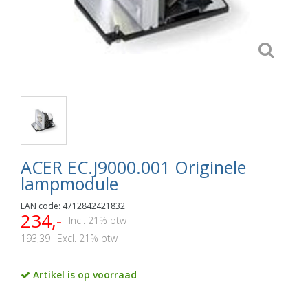
ACER EC.J9000.001 Originele
lampmodule
EAN code: 4712842421832
234,-
Incl. 21% btw
193,39
Excl. 21% btw
Artikel is op voorraad