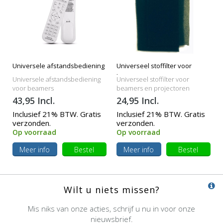
Universele afstandsbediening
Universeel stoffilter voor
beamers
Universele afstandsbediening
Universeel stoffilter voor
voor beamers
beamers en projectoren
43,95 Incl.
24,95 Incl.
Inclusief 21% BTW. Gratis
Inclusief 21% BTW. Gratis
verzonden.
verzonden.
Op voorraad
Op voorraad
Meer info
Bestel
Meer info
Bestel
Wilt u niets missen?
Mis niks van onze acties, schrijf u nu in voor onze
nieuwsbrief.