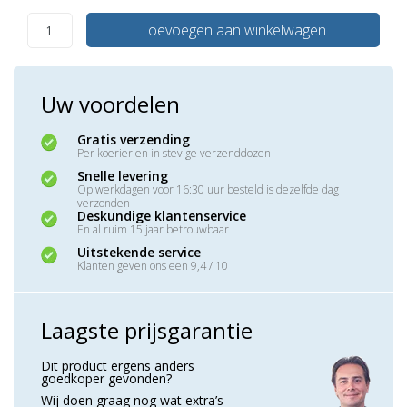
Toevoegen aan winkelwagen
Uw voordelen
Gratis verzending
Per koerier en in stevige verzenddozen
Snelle levering
Op werkdagen voor 16:30 uur besteld is dezelfde dag
verzonden
Deskundige klantenservice
En al ruim 15 jaar betrouwbaar
Uitstekende service
Klanten geven ons een 9,4 / 10
Laagste prijsgarantie
Dit product ergens anders
goedkoper gevonden?
Wij doen graag nog wat extra’s