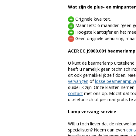
Wat zijn de plus- en minpunte
Originele kwaliteit.
Maar liefst 6 maanden 'geen ge
Hoogste klantcijfer en het mee
Geen originele behuizing, maar
ACER EC.J9000.001 beamerlamp
U kunt de beamerlamp uitstekend 
heeft u namelijk geen technisch i
dit ook gemakkelijk zelf doen. Ne
vervangen
of
losse beamerlamp v
duidelijk zijn. Onze klanten neme
contact
met ons op. Mocht dat toc
u telefonisch of per mail gratis te 
Lamp vervang service
Wilt u toch liever dat de nieuwe 
specialisten? Neem dan even
cont
installeren van de beamerlamp is oo