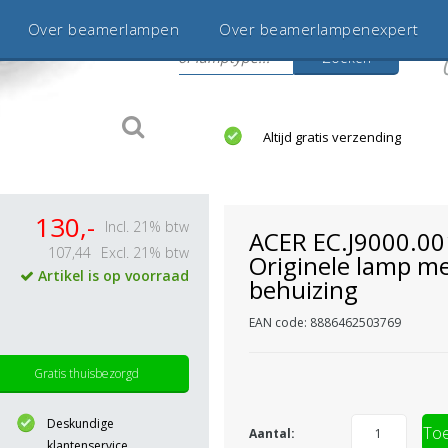
Over beamerlampen
Over beamerlampenexpert
Zoeken
s
jaar betrouwbaar en ervaren
Altijd gratis verzending
130,-
Incl. 21% btw
ACER EC.J9000.00
107,44
Excl. 21% btw
Originele lamp m
Artikel is op voorraad
behuizing
EAN code: 8886462503769
Gratis thuisbezorgd
Deskundige
Toe
Aantal:
klantenservice