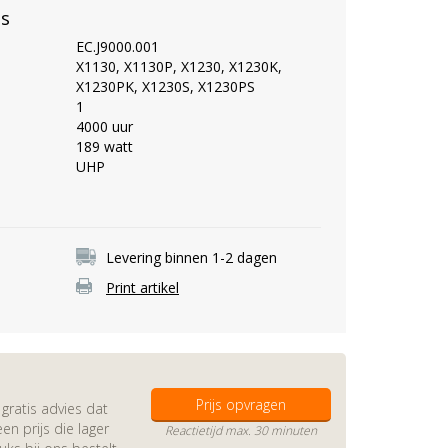
es
EC.J9000.001
X1130, X1130P, X1230, X1230K,
X1230PK, X1230S, X1230PS
1
4000 uur
189 watt
UHP
Levering binnen 1-2 dagen
Print artikel
Prijs opvragen
gratis advies dat
en prijs die lager
Reactietijd max. 30 minuten