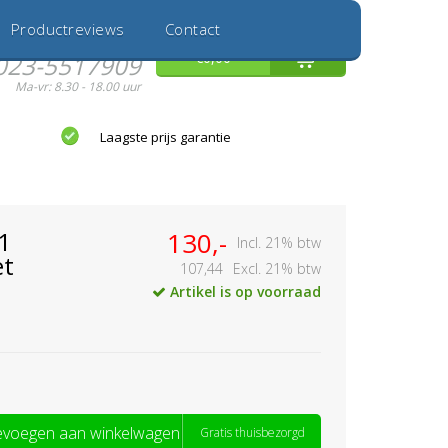
Inloggen
Nieuwe Klant
Productreviews
Contact
Hulp nodig?
0
€0,00
023-5517909
Ma-vr: 8.30 - 18.00 uur
Laagste prijs garantie
1
130,-
Incl. 21% btw
et
107,44
Excl. 21% btw
Artikel is op voorraad
voegen aan winkelwagen
Gratis thuisbezorgd