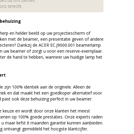
s bij ons bestelt.
 ons terecht.
 behuizing
erp en helder beeld op uw projectiescherm of
ijken met de beamer, een presentatie geven of andere
jecteren? Dankzij de ACER EC.J9000.001 beamerlamp
an uw beamer of zorgt u voor een reserve-exemplaar.
chter de hand te hebben, wanneer uw huidige lamp het
ert
zijn 100% identiek aan de originele. Alleen de
riek en dat maakt het een goedkoper alternatief voor
d past ook deze behuizing perfect in uw beamer.
 keuze en wordt door onze klanten het meest
kenen op 100% goede prestaties. Onze experts raden
u maar liefst 6 maanden garantie kunnen aanbieden.
 ontvangt gemiddeld het hoogste klantcijfer.