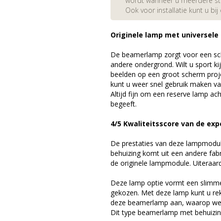
wordt wanneer u meerdere stuk
Ook voor installatie kunt u bij
Originele lamp met universele
De beamerlamp zorgt voor een sch
andere ondergrond. Wilt u sport k
beelden op een groot scherm pro
kunt u weer snel gebruik maken v
Altijd fijn om een reserve lamp a
begeeft.
4/5 Kwaliteitsscore van de exp
De prestaties van deze lampmodule 
behuizing komt uit een andere fab
de originele lampmodule. Uiteraar
Deze lamp optie vormt een slimme
gekozen. Met deze lamp kunt u re
deze beamerlamp aan, waarop we 
Dit type beamerlamp met behuizing