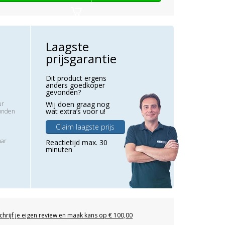
Laagste
prijsgarantie
Dit product ergens
anders goedkoper
gevonden?
ur
Wij doen graag nog
wat extra’s voor u!
zonden
Claim laagste prijs
aar
Reactietijd max. 30
minuten
chrijf je eigen review en maak kans op € 100,00