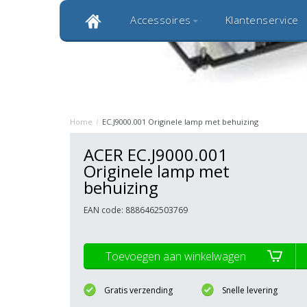
Accessoires
Klantenservice
Klantbeoordeling 9,0
Bekijk alle 1000+ review
Originele kwaliteitsproducten
20 
Home
/
EC.J9000.001 Originele lamp met behuizing
ACER EC.J9000.001
Originele lamp met
behuizing
EAN code: 8886462503769
Toevoegen aan winkelwagen
Gratis verzending
Snelle levering