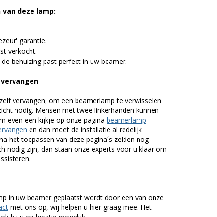
n van deze lamp:
zeur' garantie.
st verkocht.
 de behuizing past perfect in uw beamer.
 vervangen
zelf vervangen, om een beamerlamp te verwisselen
nzicht nodig. Mensen met twee linkerhanden kunnen
em even een kijkje op onze pagina
beamerlamp
ervangen
en dan moet de installatie al redelijk
n na het toepassen van deze pagina´s zelden nog
h nodig zijn, dan staan onze experts voor u klaar om
assisteren.
lamp in uw beamer geplaatst wordt door een van onze
act
met ons op, wij helpen u hier graag mee. Het
k bij u op locatie mogelijk.