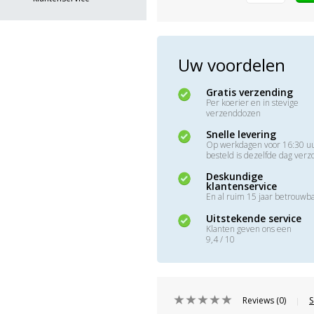
Uw voordelen
Gratis verzending
Per koerier en in stevige
verzenddozen
Snelle levering
Op werkdagen voor 16:30 u
besteld is dezelfde dag ver
Deskundige
klantenservice
En al ruim 15 jaar betrouwb
Uitstekende service
Klanten geven ons een
9,4 / 10
Reviews (0)
S
|