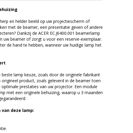
ehuizing
erp en helder beeld op uw projectiescherm of
ijken met de beamer, een presentatie geven of andere
jecteren? Dankzij de ACER EC.J6400.001 beamerlamp
an uw beamer of zorgt u voor een reserve-exemplaar.
chter de hand te hebben, wanneer uw huidige lamp het
ert
beste lamp keuze, zoals door de originele fabrikant
origineel product, zoals geleverd in de beamer toen
r optimale prestaties van uw projector. Een module
amp met een originele behuizing, waarop u 3 maanden
 gegarandeerd.
n van deze lamp:
tie.