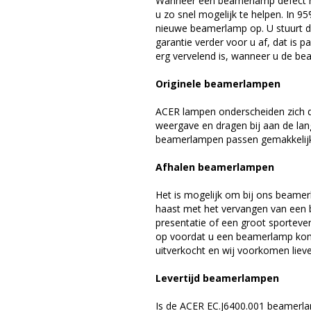
Wanneer een beamerlamp defect ra
u zo snel mogelijk te helpen. In 9
nieuwe beamerlamp op. U stuurt d
garantie verder voor u af, dat is p
erg vervelend is, wanneer u de be
Originele beamerlampen
ACER lampen onderscheiden zich d
weergave en dragen bij aan de la
beamerlampen passen gemakkelijk 
Afhalen beamerlampen
Het is mogelijk om bij ons beamer
haast met het vervangen van een 
presentatie of een groot sporteve
op voordat u een beamerlamp komt 
uitverkocht en wij voorkomen liever
Levertijd beamerlampen
Is de ACER EC.J6400.001 beamerla