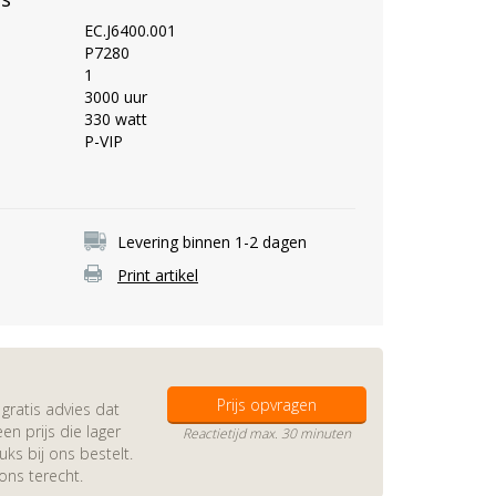
EC.J6400.001
P7280
1
3000 uur
330 watt
P-VIP
Levering binnen 1-2 dagen
Print artikel
Prijs opvragen
gratis advies dat
en prijs die lager
Reactietijd max. 30 minuten
s bij ons bestelt.
 ons terecht.