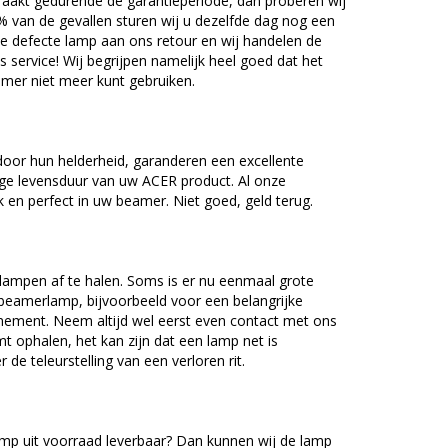
akt gedurende de garantieperiode, dan proberen wij
5% van de gevallen sturen wij u dezelfde dag nog een
e defecte lamp aan ons retour en wij handelen de
as service! Wij begrijpen namelijk heel goed dat het
amer niet meer kunt gebruiken.
oor hun helderheid, garanderen een excellente
nge levensduur van uw ACER product. Al onze
en perfect in uw beamer. Niet goed, geld terug.
lampen af te halen. Soms is er nu eenmaal grote
beamerlamp, bijvoorbeeld voor een belangrijke
nement. Neem altijd wel eerst even contact met ons
ophalen, het kan zijn dat een lamp net is
 de teleurstelling van een verloren rit.
mp uit voorraad leverbaar? Dan kunnen wij de lamp