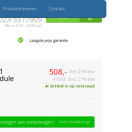
Inloggen
Nieuwe Klant
Productreviews
Contact
Hulp nodig?
0
€0,00
023-5517909
Ma-vr: 8.30 - 18.00 uur
Laagste prijs garantie
1
508,-
Incl. 21% btw
dule
419,83
Excl. 21% btw
Artikel is op voorraad
voegen aan winkelwagen
Gratis thuisbezorgd