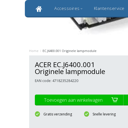
Accessoires
Klantenservice
Klantbeoordeling 9,0
Bekijk alle 1000+ review
Originele kwaliteitsproducten
20 
Home
/
EC.J6400.001 Originele lampmodule
ACER EC.J6400.001
Originele lampmodule
EAN code: 4718235284220
Toevoegen aan winkelwagen
Gratis verzending
Snelle levering