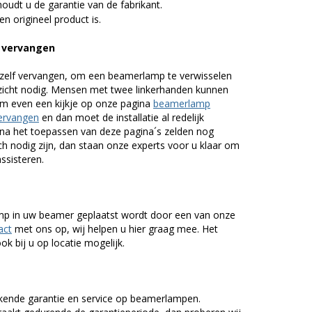
udt u de garantie van de fabrikant.
n origineel product is.
 vervangen
zelf vervangen, om een beamerlamp te verwisselen
nzicht nodig. Mensen met twee linkerhanden kunnen
em even een kijkje op onze pagina
beamerlamp
ervangen
en dan moet de installatie al redelijk
n na het toepassen van deze pagina´s zelden nog
h nodig zijn, dan staan onze experts voor u klaar om
assisteren.
lamp in uw beamer geplaatst wordt door een van onze
act
met ons op, wij helpen u hier graag mee. Het
k bij u op locatie mogelijk.
kende garantie en service op beamerlampen.