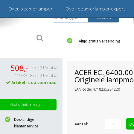
Over beamerlampen
Over beamerlampenexpert
Zoeken
s
jaar betrouwbaar en ervaren
Altijd gratis verzending
508,-
Incl. 21% btw
ACER EC.J6400.00
419,83
Excl. 21% btw
Originele lampmo
Artikel is op voorraad
EAN code: 4718235284220
Gratis thuisbezorgd
Deskundige
Toe
Aantal:
klantenservice