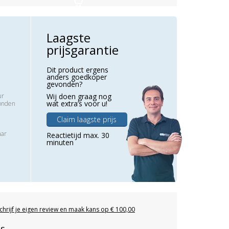
Laagste
prijsgarantie
Dit product ergens
anders goedkoper
gevonden?
ur
Wij doen graag nog
wat extra’s voor u!
zonden
Claim laagste prijs
aar
Reactietijd max. 30
minuten
chrijf je eigen review en maak kans op € 100,00
es