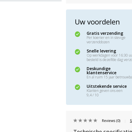
Uw voordelen
Gratis verzending
Per koerier en in stevige
verzenddozen
Snelle levering
Op werkdagen voor 16:30 u
besteld is dezelfde dag ver
Deskundige
klantenservice
En al ruim 15 jaar betrouwb
Uitstekende service
Klanten geven ons een
9,4 / 10
Reviews (0)
S
|
Technische specificati