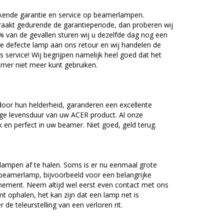
kende garantie en service op beamerlampen.
akt gedurende de garantieperiode, dan proberen wij
5% van de gevallen sturen wij u dezelfde dag nog een
e defecte lamp aan ons retour en wij handelen de
as service! Wij begrijpen namelijk heel goed dat het
amer niet meer kunt gebruiken.
oor hun helderheid, garanderen een excellente
nge levensduur van uw ACER product. Al onze
en perfect in uw beamer. Niet goed, geld terug.
lampen af te halen. Soms is er nu eenmaal grote
beamerlamp, bijvoorbeeld voor een belangrijke
nement. Neem altijd wel eerst even contact met ons
ophalen, het kan zijn dat een lamp net is
 de teleurstelling van een verloren rit.