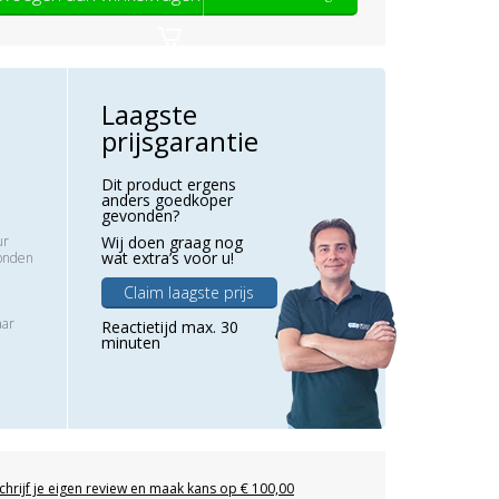
Laagste
prijsgarantie
Dit product ergens
anders goedkoper
gevonden?
ur
Wij doen graag nog
wat extra’s voor u!
zonden
Claim laagste prijs
aar
Reactietijd max. 30
minuten
chrijf je eigen review en maak kans op € 100,00