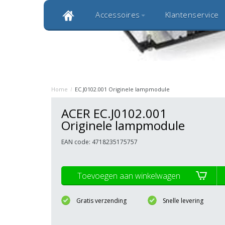
Accessoires
Klantenservice
Klantbeoordeling 9,0
Bekijk alle 1000+ review
Originele kwaliteitsproducten
20 
Home
/
EC.J0102.001 Originele lampmodule
ACER EC.J0102.001
Originele lampmodule
EAN code: 4718235175757
Toevoegen aan winkelwagen
Gratis verzending
Snelle levering