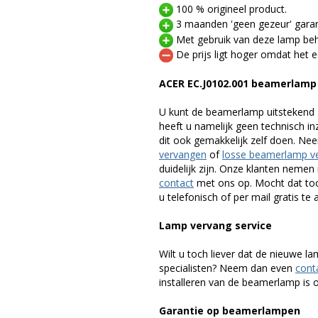
100 % origineel product.
3 maanden 'geen gezeur' garan
Met gebruik van deze lamp beho
De prijs ligt hoger omdat het ee
ACER EC.J0102.001 beamerlamp
U kunt de beamerlamp uitstekend 
heeft u namelijk geen technisch i
dit ook gemakkelijk zelf doen. Ne
vervangen
of
losse beamerlamp v
duidelijk zijn. Onze klanten neme
contact
met ons op. Mocht dat toc
u telefonisch of per mail gratis te 
Lamp vervang service
Wilt u toch liever dat de nieuwe 
specialisten? Neem dan even
cont
installeren van de beamerlamp is oo
Garantie op beamerlampen