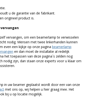
tie.
udt u de garantie van de fabrikant.
n origineel product is.
 vervangen
zelf vervangen, om een beamerlamp te verwisselen
nzicht nodig. Mensen met twee linkerhanden kunnen
em even een kijkje op onze pagina
beamerlamp
ervangen
en dan moet de installatie al redelijk
n na het toepassen van deze pagina´s zelden nog
h nodig zijn, dan staan onze experts voor u klaar om
assisteren.
lamp in uw beamer geplaatst wordt door een van onze
act
met ons op, wij helpen u hier graag mee. Het
k bij u op locatie mogelijk.