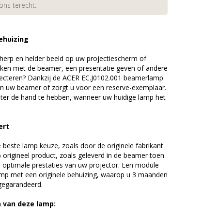
 ons terecht.
ehuizing
erp en helder beeld op uw projectiescherm of
ijken met de beamer, een presentatie geven of andere
jecteren? Dankzij de ACER EC.J0102.001 beamerlamp
an uw beamer of zorgt u voor een reserve-exemplaar.
chter de hand te hebben, wanneer uw huidige lamp het
ert
beste lamp keuze, zoals door de originele fabrikant
origineel product, zoals geleverd in de beamer toen
r optimale prestaties van uw projector. Een module
amp met een originele behuizing, waarop u 3 maanden
 gegarandeerd.
n van deze lamp: