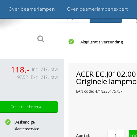
Over beamerlampen
Over beamerlampenexpert
Zoeken
s
jaar betrouwbaar en ervaren
Altijd gratis verzending
118,-
Incl. 21% btw
ACER EC.J0102.00
97,52
Excl. 21% btw
Originele lampmo
EAN code: 4718235175757
Gratis thuisbezorgd
Deskundige
klantenservice
Toe
Aantal: