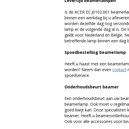
Levertijd beamerlampen
Is de ACER EC.J0102.001 beamerla
binnen een werkdag bij u afleveren,
worden dezelfde dag nog verzonde
lamp er de volgende dag al is. De 
geldt voor Nederland en België. 
betreffende lamp binnen een dag bi
Spoedbestelling beamerlamp
Heeft u haast met een beamerlamp
worden? Neem dan even
contact
m
spoedservice.
Onderhoudsbeurt beamer
Een onderhoudsbeurt aan uw beam
beamerlamp. Ook moet u regelmati
goed kwijt kan. Onze specialiste
beamer. Heeft u beameronderhoud 
Ook voor alle accessoires voor bea