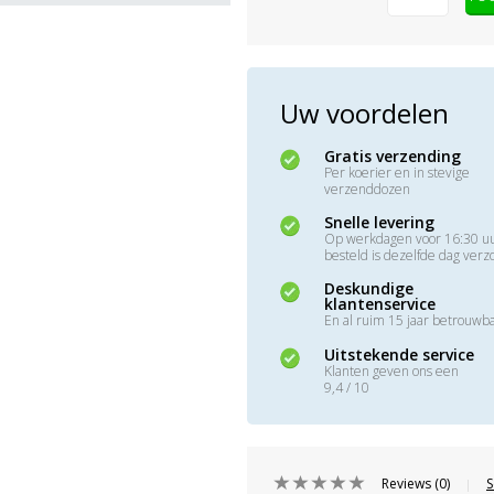
Uw voordelen
Gratis verzending
Per koerier en in stevige
verzenddozen
Snelle levering
Op werkdagen voor 16:30 u
besteld is dezelfde dag ver
Deskundige
klantenservice
En al ruim 15 jaar betrouwb
Uitstekende service
Klanten geven ons een
9,4 / 10
Reviews (0)
S
|