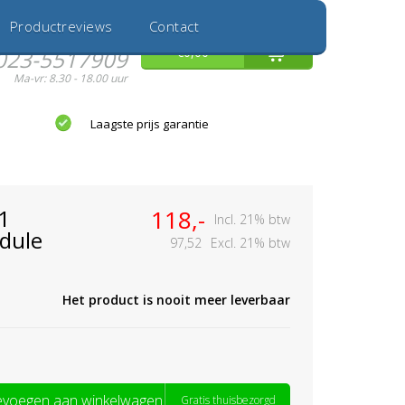
Inloggen
Nieuwe Klant
Productreviews
Contact
Hulp nodig?
0
€0,00
023-5517909
Ma-vr: 8.30 - 18.00 uur
Laagste prijs garantie
1
118,-
Incl. 21% btw
dule
97,52
Excl. 21% btw
Het product is nooit meer leverbaar
voegen aan winkelwagen
Gratis thuisbezorgd