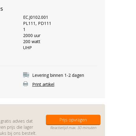
es
EC.J0102.001
PL111, PD111
1
2000 uur
200 watt
UHP
Levering binnen 1-2 dagen
Print artikel
Prijs opvragen
gratis advies dat
en prijs die lager
Reactietijd max. 30 minuten
s bij ons bestelt.