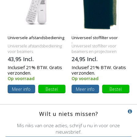
Universele afstandsbediening
Universeel stoffilter voor
beamers
Universele afstandsbediening
Universeel stoffilter voor
voor beamers
beamers en projectoren
43,95 Incl.
24,95 Incl.
Inclusief 21% BTW. Gratis
Inclusief 21% BTW. Gratis
verzonden.
verzonden.
Op voorraad
Op voorraad
Meer info
Bestel
Meer info
Bestel
Wilt u niets missen?
Mis niks van onze acties, schrijf u nu in voor onze
nieuwsbrief.