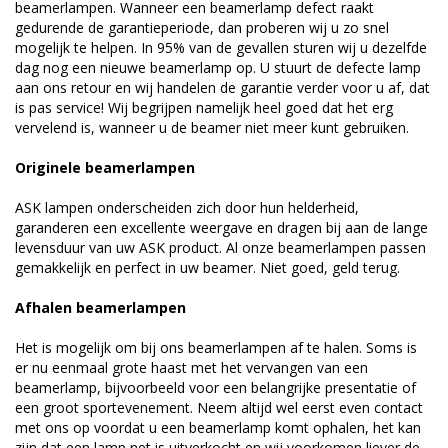
beamerlampen. Wanneer een beamerlamp defect raakt
gedurende de garantieperiode, dan proberen wij u zo snel
mogelijk te helpen. In 95% van de gevallen sturen wij u dezelfde
dag nog een nieuwe beamerlamp op. U stuurt de defecte lamp
aan ons retour en wij handelen de garantie verder voor u af, dat
is pas service! Wij begrijpen namelijk heel goed dat het erg
vervelend is, wanneer u de beamer niet meer kunt gebruiken.
Originele beamerlampen
ASK lampen onderscheiden zich door hun helderheid,
garanderen een excellente weergave en dragen bij aan de lange
levensduur van uw ASK product. Al onze beamerlampen passen
gemakkelijk en perfect in uw beamer. Niet goed, geld terug.
Afhalen beamerlampen
Het is mogelijk om bij ons beamerlampen af te halen. Soms is
er nu eenmaal grote haast met het vervangen van een
beamerlamp, bijvoorbeeld voor een belangrijke presentatie of
een groot sportevenement. Neem altijd wel eerst even contact
met ons op voordat u een beamerlamp komt ophalen, het kan
zijn dat een lamp net is uitverkocht en wij voorkomen liever de