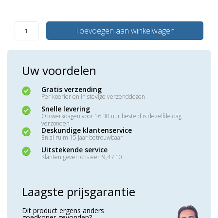
Toevoegen aan winkelwagen
Uw voordelen
Gratis verzending
Per koerier en in stevige verzenddozen
Snelle levering
Op werkdagen voor 16:30 uur besteld is dezelfde dag
verzonden
Deskundige klantenservice
En al ruim 15 jaar betrouwbaar
Uitstekende service
Klanten geven ons een 9,4 / 10
Laagste prijsgarantie
Dit product ergens anders
goedkoper gevonden?