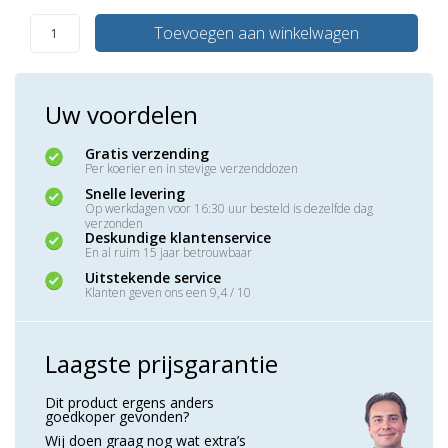
Toevoegen aan winkelwagen
Uw voordelen
Gratis verzending
Per koerier en in stevige verzenddozen
Snelle levering
Op werkdagen voor 16:30 uur besteld is dezelfde dag
verzonden
Deskundige klantenservice
En al ruim 15 jaar betrouwbaar
Uitstekende service
Klanten geven ons een 9,4 / 10
Laagste prijsgarantie
Dit product ergens anders
goedkoper gevonden?
Wij doen graag nog wat extra’s