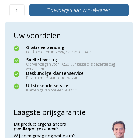
Toevoegen aan winkelwagen
Uw voordelen
Gratis verzending
Per koerier en in stevige verzenddozen
Snelle levering
Op werkdagen voor 16:30 uur besteld is dezelfde dag
verzonden
Deskundige klantenservice
En al ruim 15 jaar betrouwbaar
Uitstekende service
Klanten geven ons een 9,4 / 10
Laagste prijsgarantie
Dit product ergens anders
goedkoper gevonden?
Wij doen graag nog wat extra’s