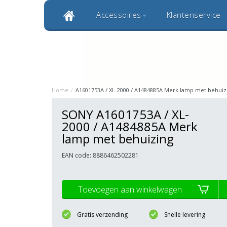
Accessoires
Klantenservice
Klantbeoordeling 9,0
Bekijk alle 1000+ review
Originele kwaliteitsproducten
20 
Home
/
A1601753A / XL-2000 / A1484885A Merk lamp met behuiz
SONY A1601753A / XL-
2000 / A1484885A Merk
lamp met behuizing
EAN code: 8886462502281
Toevoegen aan winkelwagen
Gratis verzending
Snelle levering