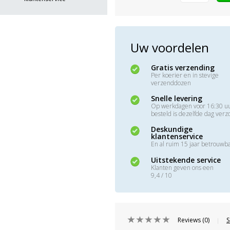
Uw voordelen
Gratis verzending
Per koerier en in stevige
verzenddozen
Snelle levering
Op werkdagen voor 16:30 u
besteld is dezelfde dag ver
Deskundige
klantenservice
En al ruim 15 jaar betrouwb
Uitstekende service
Klanten geven ons een
9,4 / 10
Reviews (0)
S
|