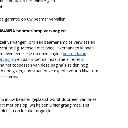
ule betaalt u het minste geld.
tie.
de garantie op uw beamer vervallen.
1484885A beamerlamp vervangen
zelf vervangen, om een beamerlamp te verwisselen
nzicht nodig. Mensen met twee linkerhanden kunnen
em even een kijkje op onze pagina
beamerlamp
ervangen
en dan moet de installatie al redelijk
n na het toepassen van deze pagina´s zelden nog
h nodig zijn, dan staan onze experts voor u klaar om
assisteren.
lamp in uw beamer geplaatst wordt door een van onze
act
met ons op, wij helpen u hier graag mee. Het
k bij u op locatie mogelijk.