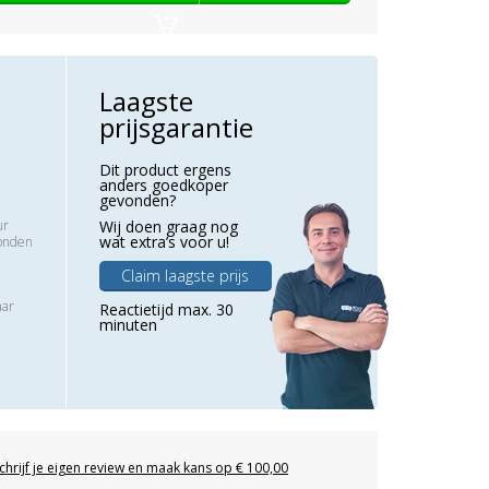
Laagste
prijsgarantie
Dit product ergens
anders goedkoper
gevonden?
ur
Wij doen graag nog
wat extra’s voor u!
zonden
Claim laagste prijs
aar
Reactietijd max. 30
minuten
chrijf je eigen review en maak kans op € 100,00