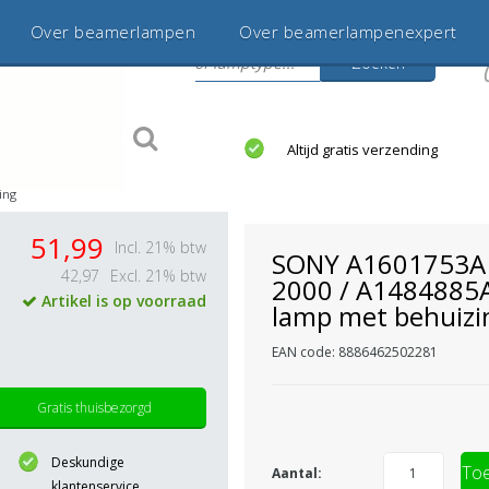
Over beamerlampen
Over beamerlampenexpert
Zoeken
s
jaar betrouwbaar en ervaren
Altijd gratis verzending
ing
51,99
Incl. 21% btw
SONY A1601753A 
42,97
Excl. 21% btw
2000 / A1484885
Artikel is op voorraad
lamp met behuizi
EAN code: 8886462502281
Gratis thuisbezorgd
Deskundige
Toe
Aantal:
klantenservice