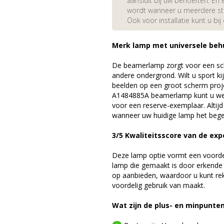
aansluit bij uw behoeften. En e
wordt wanneer u meerdere stuk
Ook voor installatie kunt u bij
Merk lamp met universele beh
De beamerlamp zorgt voor een sch
andere ondergrond. Wilt u sport k
beelden op een groot scherm proj
A1484885A beamerlamp kunt u wee
voor een reserve-exemplaar. Altij
wanneer uw huidige lamp het bege
3/5 Kwaliteitsscore van de exp
Deze lamp optie vormt een voord
lamp die gemaakt is door erkende
op aanbieden, waardoor u kunt r
voordelig gebruik van maakt.
Wat zijn de plus- en minpunte