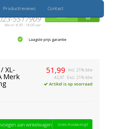
Inloggen
Nieuwe Klant
Productreviews
Contact
Hulp nodig?
0
€0,00
023-5517909
Ma-vr: 8.30 - 18.00 uur
Laagste prijs garantie
/ XL-
51,99
Incl. 21% btw
A Merk
42,97
Excl. 21% btw
ng
Artikel is op voorraad
voegen aan winkelwagen
Gratis thuisbezorgd