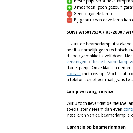
Beste prijs. Voor deze lampmod
3 maanden 'geen gezeur' garan
Geen originele lamp.
Bij gebruik van deze lamp kan 
SONY A1601753A / XL-2000 / A
U kunt de beamerlamp uitstekend 
heeft u namelijk geen technisch i
dit ook gemakkelijk zelf doen. Ne
vervangen
of
losse beamerlamp v
duidelijk zijn. Onze klanten neme
contact
met ons op. Mocht dat toc
u telefonisch of per mail gratis te 
Lamp vervang service
Wilt u toch liever dat de nieuwe 
specialisten? Neem dan even
cont
installeren van de beamerlamp is oo
Garantie op beamerlampen