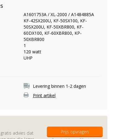
es
A1601753A / XL-2000 / A1484885A
KF-42SX200U, KF-50SX100, KF-
50SX200U, KF-50XBR800, KF-
60DX100, KF-60XBR800, KP-
50XBR800
1
120 watt
UHP
Levering binnen 1-2 dagen
Print artikel
Prijs opvragen
gratis advies dat