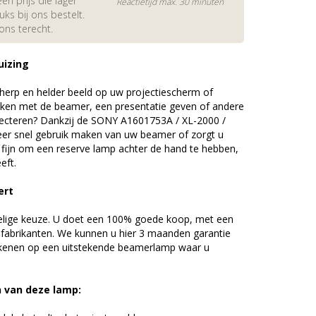
en prijs die lager
Reactietijd max. 30 minuten
s bij ons bestelt.
 ons terecht.
uizing
erp en helder beeld op uw projectiescherm of
ijken met de beamer, een presentatie geven of andere
ecteren? Dankzij de SONY A1601753A / XL-2000 /
r snel gebruik maken van uw beamer of zorgt u
d fijn om een reserve lamp achter de hand te hebben,
eft.
ert
elige keuze. U doet een 100% goede koop, met een
 fabrikanten. We kunnen u hier 3 maanden garantie
ekenen op een uitstekende beamerlamp waar u
n van deze lamp: