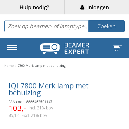
Hulp nodig?
Inloggen
Zoeken
Home
/
7800 Merk lamp met behuizing
IQI 7800 Merk lamp met
behuizing
EAN code: 8886462501147
103,-
Incl. 21% btw
85,12
Excl. 21% btw