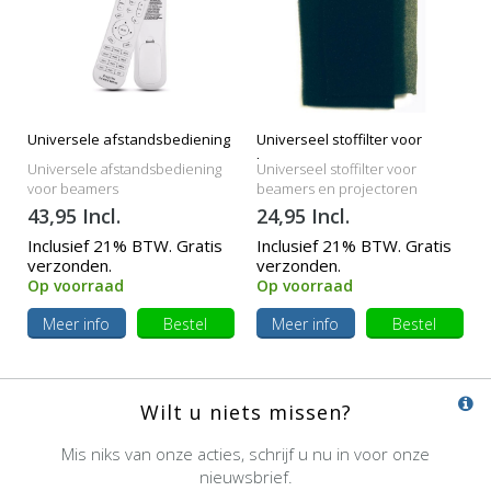
Universele afstandsbediening
Universeel stoffilter voor
beamers
Universele afstandsbediening
Universeel stoffilter voor
voor beamers
beamers en projectoren
43,95 Incl.
24,95 Incl.
Inclusief 21% BTW. Gratis
Inclusief 21% BTW. Gratis
verzonden.
verzonden.
Op voorraad
Op voorraad
Meer info
Bestel
Meer info
Bestel
Wilt u niets missen?
Mis niks van onze acties, schrijf u nu in voor onze
nieuwsbrief.