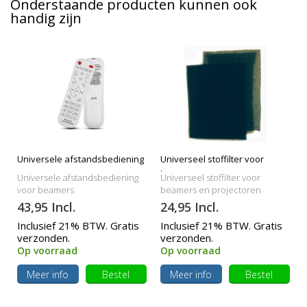
Onderstaande producten kunnen ook
handig zijn
Universele afstandsbediening
Universeel stoffilter voor
beamers
Universele afstandsbediening
Universeel stoffilter voor
voor beamers
beamers en projectoren
43,95 Incl.
24,95 Incl.
Inclusief 21% BTW. Gratis
Inclusief 21% BTW. Gratis
verzonden.
verzonden.
Op voorraad
Op voorraad
Meer info
Bestel
Meer info
Bestel