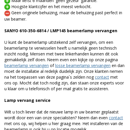
Maar liefst 6 maanden 'geen gezeur' garantie.
Hoogste klantcijfer en het meest verkocht.
Geen originele behuizing, maar de behuizing past perfect in
uw beamer.
SANYO 610-350-6814 / LMP145 beamerlamp vervangen
U kunt de beamerlamp uitstekend zelf vervangen, om een
beamerlamp te verwisselen heeft u namelijk geen technisch
inzicht nodig. Mensen met twee linkerhanden kunnen dit ook
gemakkelijk zelf doen. Neem even een kijkje op onze pagina
beamerlamp vervangen
of
losse beamerlamp vervangen
en dan
moet de installatie al redelijk duidelijk zijn. Onze klanten nemen
na het toepassen van deze pagina´s zelden nog
contact
met
ons op. Mocht dat toch nodig zijn, dan staan onze experts voor
u klaar om u telefonisch of per mail gratis te assisteren.
Lamp vervang service
Wilt u toch liever dat de nieuwe lamp in uw beamer geplaatst
wordt door een van onze specialisten? Neem dan even
contact
met ons op, wij helpen u hier graag mee. Het installeren van de
beamerlamp is ook bij u op locatie mogelijk.