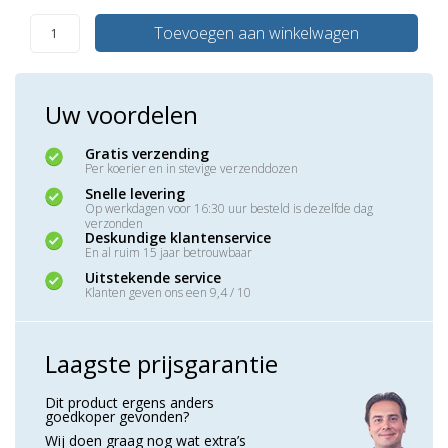
Toevoegen aan winkelwagen
Uw voordelen
Gratis verzending
Per koerier en in stevige verzenddozen
Snelle levering
Op werkdagen voor 16:30 uur besteld is dezelfde dag
verzonden
Deskundige klantenservice
En al ruim 15 jaar betrouwbaar
Uitstekende service
Klanten geven ons een 9,4 / 10
Laagste prijsgarantie
Dit product ergens anders
goedkoper gevonden?
Wij doen graag nog wat extra’s