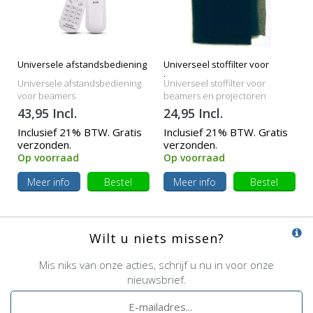
Universele afstandsbediening
Universeel stoffilter voor
beamers
Universele afstandsbediening
Universeel stoffilter voor
voor beamers
beamers en projectoren
43,95 Incl.
24,95 Incl.
Inclusief 21% BTW. Gratis
Inclusief 21% BTW. Gratis
verzonden.
verzonden.
Op voorraad
Op voorraad
Meer info
Bestel
Meer info
Bestel
Wilt u niets missen?
Mis niks van onze acties, schrijf u nu in voor onze
nieuwsbrief.