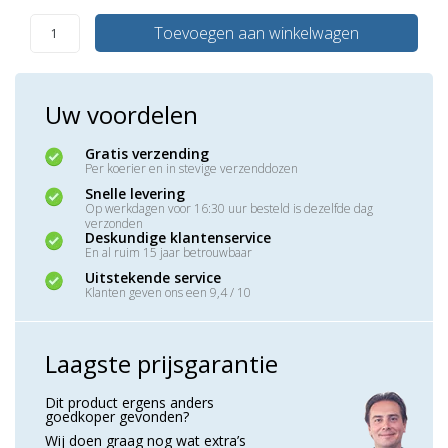
Toevoegen aan winkelwagen
Uw voordelen
Gratis verzending
Per koerier en in stevige verzenddozen
Snelle levering
Op werkdagen voor 16:30 uur besteld is dezelfde dag
verzonden
Deskundige klantenservice
En al ruim 15 jaar betrouwbaar
Uitstekende service
Klanten geven ons een 9,4 / 10
Laagste prijsgarantie
Dit product ergens anders
goedkoper gevonden?
Wij doen graag nog wat extra’s