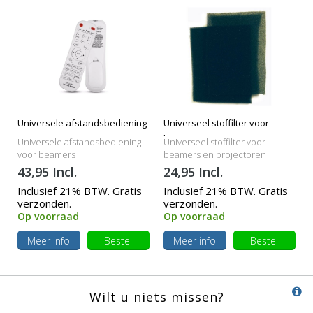
Universele afstandsbediening
Universeel stoffilter voor
beamers
Universele afstandsbediening
Universeel stoffilter voor
voor beamers
beamers en projectoren
43,95 Incl.
24,95 Incl.
Inclusief 21% BTW. Gratis
Inclusief 21% BTW. Gratis
verzonden.
verzonden.
Op voorraad
Op voorraad
Meer info
Bestel
Meer info
Bestel
Wilt u niets missen?