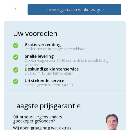
Toevoegen aan winkelwagen
Uw voordelen
Gratis verzending
Per koerier en in stevige verzenddozen
Snelle levering
Op werkdagen voor 16:30 uur besteld is dezelfde dag
verzonden
Deskundige klantenservice
En al ruim 15 jaar betrouwbaar
Uitstekende service
Klanten geven ons een 9,4 / 10
Laagste prijsgarantie
Dit product ergens anders
goedkoper gevonden?
Wij doen graag nog wat extra’s