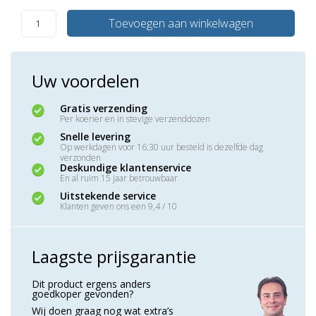
Toevoegen aan winkelwagen
Uw voordelen
Gratis verzending
Per koerier en in stevige verzenddozen
Snelle levering
Op werkdagen voor 16:30 uur besteld is dezelfde dag
verzonden
Deskundige klantenservice
En al ruim 15 jaar betrouwbaar
Uitstekende service
Klanten geven ons een 9,4 / 10
Laagste prijsgarantie
Dit product ergens anders
goedkoper gevonden?
Wij doen graag nog wat extra’s