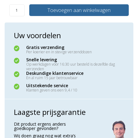
Toevoegen aan winkelwagen
Uw voordelen
Gratis verzending
Per koerier en in stevige verzenddozen
Snelle levering
Op werkdagen voor 16:30 uur besteld is dezelfde dag
verzonden
Deskundige klantenservice
En al ruim 15 jaar betrouwbaar
Uitstekende service
Klanten geven ons een 9,4 / 10
Laagste prijsgarantie
Dit product ergens anders
goedkoper gevonden?
Wij doen graag nog wat extra’s