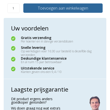
Toevoegen aan winkelwagen
Uw voordelen
Gratis verzending
Per koerier en in stevige verzenddozen
Snelle levering
Op werkdagen voor 16:30 uur besteld is dezelfde dag
verzonden
Deskundige klantenservice
En al ruim 15 jaar betrouwbaar
Uitstekende service
Klanten geven ons een 9,4 / 10
Laagste prijsgarantie
Dit product ergens anders
goedkoper gevonden?
Wij doen graag nog wat extra’s