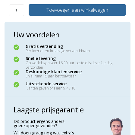
Toevoegen aan winkelwagen
Uw voordelen
Gratis verzending
Per koerier en in stevige verzenddozen
Snelle levering
Op werkdagen voor 16:30 uur besteld is dezelfde dag
verzonden
Deskundige klantenservice
En al ruim 15 jaar betrouwbaar
Uitstekende service
Klanten geven ons een 9,4 / 10
Laagste prijsgarantie
Dit product ergens anders
goedkoper gevonden?
Wij doen graag nog wat extra’s