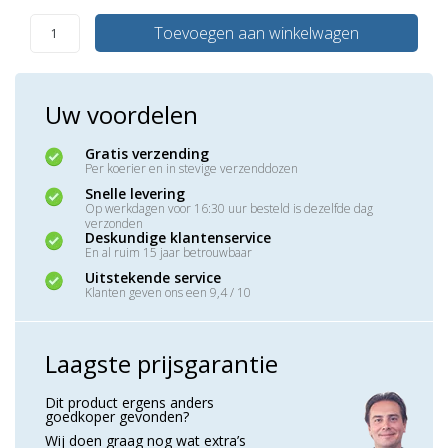
Toevoegen aan winkelwagen
Uw voordelen
Gratis verzending
Per koerier en in stevige verzenddozen
Snelle levering
Op werkdagen voor 16:30 uur besteld is dezelfde dag
verzonden
Deskundige klantenservice
En al ruim 15 jaar betrouwbaar
Uitstekende service
Klanten geven ons een 9,4 / 10
Laagste prijsgarantie
Dit product ergens anders
goedkoper gevonden?
Wij doen graag nog wat extra’s