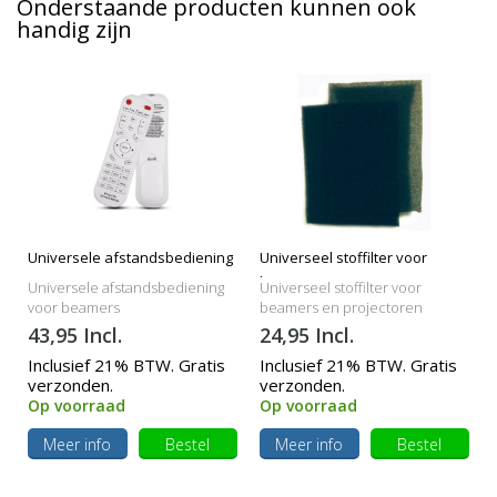
Onderstaande producten kunnen ook
handig zijn
Universele afstandsbediening
Universeel stoffilter voor
beamers
Universele afstandsbediening
Universeel stoffilter voor
voor beamers
beamers en projectoren
43,95 Incl.
24,95 Incl.
Inclusief 21% BTW. Gratis
Inclusief 21% BTW. Gratis
verzonden.
verzonden.
Op voorraad
Op voorraad
Meer info
Bestel
Meer info
Bestel