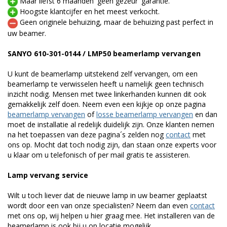
Maar liefst 6 maanden 'geen gezeur' garantie.
Hoogste klantcijfer en het meest verkocht.
Geen originele behuizing, maar de behuizing past perfect in
uw beamer.
SANYO 610-301-0144 / LMP50 beamerlamp vervangen
U kunt de beamerlamp uitstekend zelf vervangen, om een
beamerlamp te verwisselen heeft u namelijk geen technisch
inzicht nodig. Mensen met twee linkerhanden kunnen dit ook
gemakkelijk zelf doen. Neem even een kijkje op onze pagina
beamerlamp vervangen
of
losse beamerlamp vervangen
en dan
moet de installatie al redelijk duidelijk zijn. Onze klanten nemen
na het toepassen van deze pagina´s zelden nog
contact
met
ons op. Mocht dat toch nodig zijn, dan staan onze experts voor
u klaar om u telefonisch of per mail gratis te assisteren.
Lamp vervang service
Wilt u toch liever dat de nieuwe lamp in uw beamer geplaatst
wordt door een van onze specialisten? Neem dan even
contact
met ons op, wij helpen u hier graag mee. Het installeren van de
beamerlamp is ook bij u op locatie mogelijk.