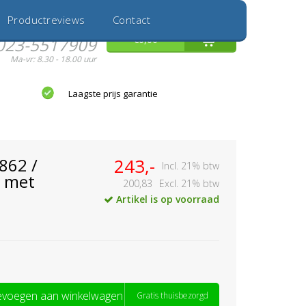
Inloggen
Nieuwe Klant
Productreviews
Contact
Hulp nodig?
0
€0,00
023-5517909
Ma-vr: 8.30 - 18.00 uur
Laagste prijs garantie
862 /
243,-
Incl. 21% btw
 met
200,83
Excl. 21% btw
Artikel is op voorraad
voegen aan winkelwagen
Gratis thuisbezorgd