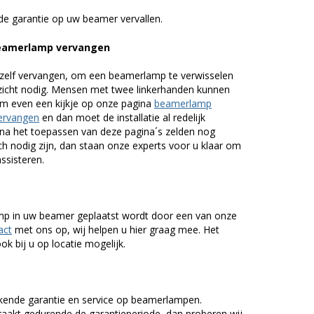
de garantie op uw beamer vervallen.
beamerlamp vervangen
zelf vervangen, om een beamerlamp te verwisselen
nzicht nodig. Mensen met twee linkerhanden kunnen
em even een kijkje op onze pagina
beamerlamp
ervangen
en dan moet de installatie al redelijk
n na het toepassen van deze pagina´s zelden nog
h nodig zijn, dan staan onze experts voor u klaar om
assisteren.
lamp in uw beamer geplaatst wordt door een van onze
act
met ons op, wij helpen u hier graag mee. Het
k bij u op locatie mogelijk.
kende garantie en service op beamerlampen.
akt gedurende de garantieperiode, dan proberen wij