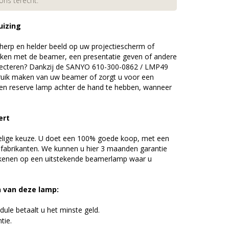
 ons terecht.
uizing
erp en helder beeld op uw projectiescherm of
ijken met de beamer, een presentatie geven of andere
jecteren? Dankzij de SANYO 610-300-0862 / LMP49
uik maken van uw beamer of zorgt u voor een
 een reserve lamp achter de hand te hebben, wanneer
ert
elige keuze. U doet een 100% goede koop, met een
 fabrikanten. We kunnen u hier 3 maanden garantie
ekenen op een uitstekende beamerlamp waar u
n van deze lamp:
ule betaalt u het minste geld.
tie.