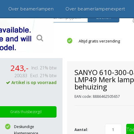
Over beamerlampen
Over beamerlampenexpert
Zoeken
s
jaar betrouwbaar en ervaren
Altijd gratis verzending
243,-
Incl. 21% btw
SANYO 610-300-0
200,83
Excl. 21% btw
LMP49 Merk lamp
Artikel is op voorraad
behuizing
EAN code: 8886462505657
Gratis thuisbezorgd
Deskundige
Toe
Aantal:
klantenservice