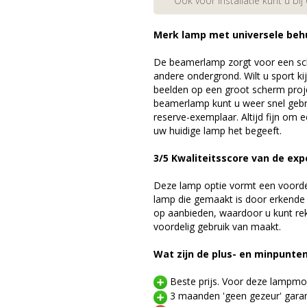
Ook voor installatie kunt u bij
Merk lamp met universele beh
De beamerlamp zorgt voor een sch
andere ondergrond. Wilt u sport k
beelden op een groot scherm pro
beamerlamp kunt u weer snel gebr
reserve-exemplaar. Altijd fijn om
uw huidige lamp het begeeft.
3/5 Kwaliteitsscore van de exp
Deze lamp optie vormt een voord
lamp die gemaakt is door erkende
op aanbieden, waardoor u kunt r
voordelig gebruik van maakt.
Wat zijn de plus- en minpunte
Beste prijs. Voor deze lampmod
3 maanden 'geen gezeur' garan