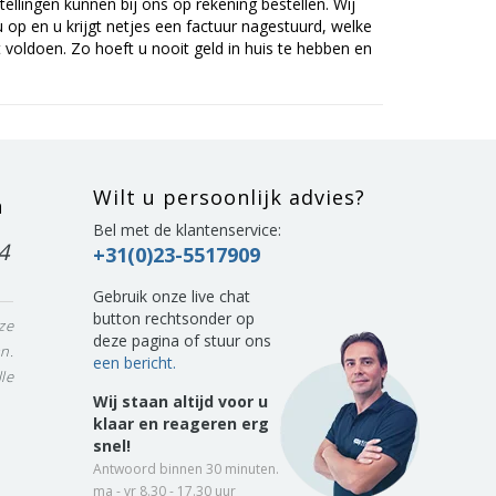
tellingen kunnen bij ons op rekening bestellen. Wij
op en u krijgt netjes een factuur nagestuurd, welke
voldoen. Zo hoeft u nooit geld in huis te hebben en
Wilt u persoonlijk advies?
n
Bel met de klantenservice:
4
+31(0)23-5517909
Gebruik onze live chat
button rechtsonder op
ze
deze pagina of stuur ons
n.
een bericht.
le
Wij staan altijd voor u
klaar en reageren erg
snel!
Antwoord binnen 30 minuten.
ma - vr 8.30 - 17.30 uur