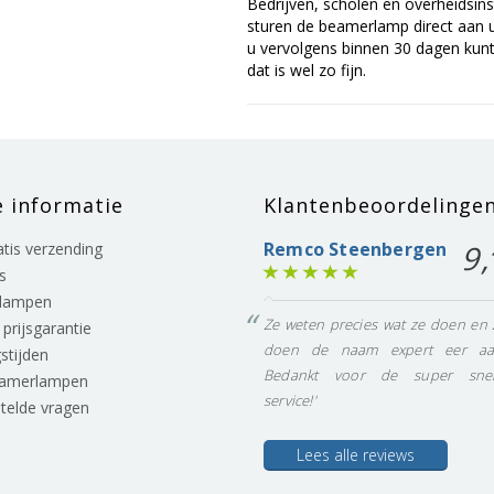
Bedrijven, scholen en overheidsins
sturen de beamerlamp direct aan u 
u vervolgens binnen 30 dagen kunt 
dat is wel zo fijn.
e informatie
Klantenbeoordelinge
Remco Steenbergen
9,
ratis verzending
s
lampen
Ze weten precies wat ze doen en 
prijsgarantie
doen de naam expert eer aa
stijden
Bedankt voor de super snel
eamerlampen
service!'
stelde vragen
Lees alle reviews