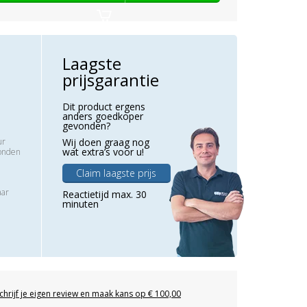
Laagste
prijsgarantie
Dit product ergens
anders goedkoper
gevonden?
ur
Wij doen graag nog
wat extra’s voor u!
zonden
Claim laagste prijs
aar
Reactietijd max. 30
minuten
chrijf je eigen review en maak kans op € 100,00