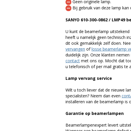
Geen originele lamp.
Bij gebruik van deze lamp kan 
SANYO 610-300-0862 / LMP49 
U kunt de beamerlamp uitstekend 
heeft u namelijk geen technisch i
dit ook gemakkelijk zelf doen. Ne
vervangen
of
losse beamerlamp v
duidelijk zijn. Onze klanten neme
contact
met ons op. Mocht dat toc
u telefonisch of per mail gratis te 
Lamp vervang service
Wilt u toch liever dat de nieuwe 
specialisten? Neem dan even
cont
installeren van de beamerlamp is oo
Garantie op beamerlampen
Beamerlampenexpert levert uitste
Wanneer een beamerlamp defect ra