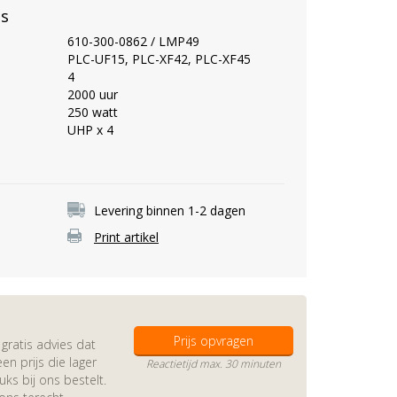
es
610-300-0862 / LMP49
PLC-UF15, PLC-XF42, PLC-XF45
4
2000 uur
250 watt
UHP x 4
Levering binnen 1-2 dagen
Print artikel
Prijs opvragen
gratis advies dat
en prijs die lager
Reactietijd max. 30 minuten
s bij ons bestelt.