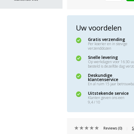
Uw voordelen
Gratis verzending
Per koerier en in stevige
verzenddozen
Snelle levering
Op werkdagen voor 16:30 u
besteld is dezelfde dag ver
Deskundige
klantenservice
En al ruim 15 jaar betrouwb
Uitstekende service
Klanten geven ons een
9,4 / 10
Reviews (0)
S
|