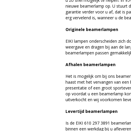
u zo snel mogelijk te helpen. In 9
nieuwe beamerlamp op. U stuurt d
garantie verder voor u af, dat is p
erg vervelend is, wanneer u de be
Originele beamerlampen
EIKI lampen onderscheiden zich do
weergave en dragen bij aan de lan
beamerlampen passen gemakkelijk 
Afhalen beamerlampen
Het is mogelijk om bij ons beamer
haast met het vervangen van een 
presentatie of een groot sporteve
op voordat u een beamerlamp komt 
uitverkocht en wij voorkomen liever
Levertijd beamerlampen
Is de EIKI 610 297 3891 beamerla
binnen een werkdag bij u afleveren,