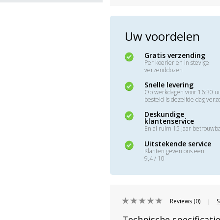
Uw voordelen
Gratis verzending
Per koerier en in stevige
verzenddozen
Snelle levering
Op werkdagen voor 16:30 u
besteld is dezelfde dag ver
Deskundige
klantenservice
En al ruim 15 jaar betrouwb
Uitstekende service
Klanten geven ons een
9,4 / 10
Reviews (0)
S
|
Technische specificati