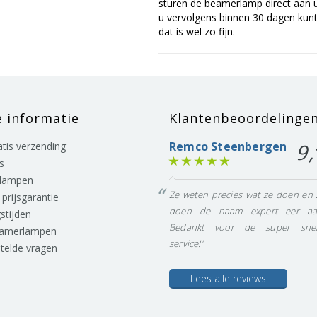
sturen de beamerlamp direct aan u 
u vervolgens binnen 30 dagen kunt 
dat is wel zo fijn.
e informatie
Klantenbeoordelinge
Remco Steenbergen
9,
ratis verzending
s
lampen
Ze weten precies wat ze doen en 
prijsgarantie
doen de naam expert eer aa
stijden
Bedankt voor de super snel
eamerlampen
service!'
stelde vragen
Lees alle reviews