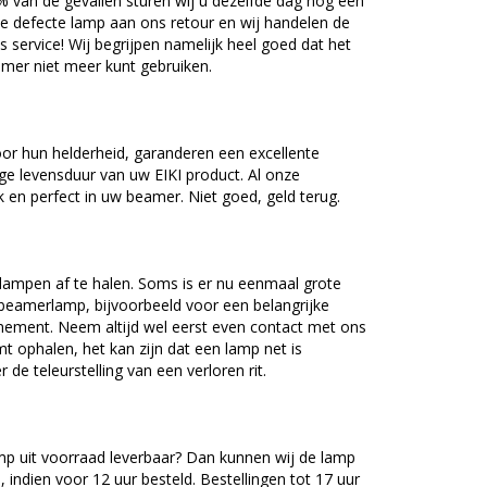
5% van de gevallen sturen wij u dezelfde dag nog een
e defecte lamp aan ons retour en wij handelen de
as service! Wij begrijpen namelijk heel goed dat het
amer niet meer kunt gebruiken.
or hun helderheid, garanderen een excellente
ge levensduur van uw EIKI product. Al onze
en perfect in uw beamer. Niet goed, geld terug.
lampen af te halen. Soms is er nu eenmaal grote
beamerlamp, bijvoorbeeld voor een belangrijke
nement. Neem altijd wel eerst even contact met ons
ophalen, het kan zijn dat een lamp net is
 de teleurstelling van een verloren rit.
mp uit voorraad leverbaar? Dan kunnen wij de lamp
 indien voor 12 uur besteld. Bestellingen tot 17 uur