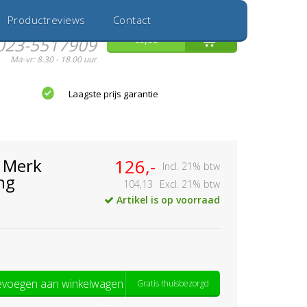
Inloggen
Nieuwe Klant
Productreviews
Contact
Hulp nodig?
0
€0,00
023-5517909
Ma-vr: 8.30 - 18.00 uur
Laagste prijs garantie
1 Merk
126,-
Incl. 21% btw
ng
104,13
Excl. 21% btw
Artikel is op voorraad
voegen aan winkelwagen
Gratis thuisbezorgd