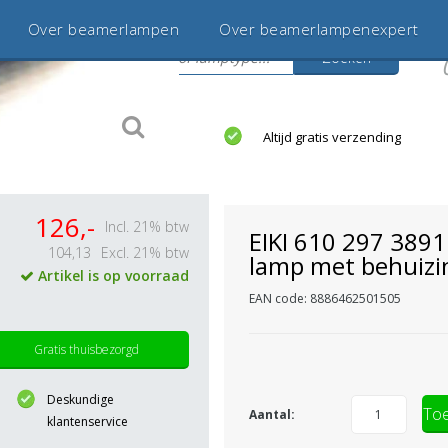
Over beamerlampen
Over beamerlampenexpert
Zoeken
s
jaar betrouwbaar en ervaren
Altijd gratis verzending
126,-
Incl. 21% btw
EIKI 610 297 389
104,13
Excl. 21% btw
lamp met behuizi
Artikel is op voorraad
EAN code: 8886462501505
Gratis thuisbezorgd
Deskundige
Toe
Aantal:
klantenservice