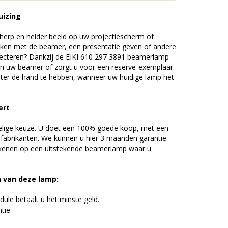
uizing
erp en helder beeld op uw projectiescherm of
ijken met de beamer, een presentatie geven of andere
ecteren? Dankzij de EIKI 610 297 3891 beamerlamp
an uw beamer of zorgt u voor een reserve-exemplaar.
chter de hand te hebben, wanneer uw huidige lamp het
ert
elige keuze. U doet een 100% goede koop, met een
 fabrikanten. We kunnen u hier 3 maanden garantie
ekenen op een uitstekende beamerlamp waar u
n van deze lamp:
ule betaalt u het minste geld.
tie.