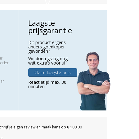
Laagste
prijsgarantie
Dit product ergens
anders goedkoper
gevonden?
ur
Wij doen graag nog
wat extra’s voor u!
zonden
Claim laagste prijs
aar
Reactietijd max. 30
minuten
chrijf je eigen review en maak kans op € 100,00
es