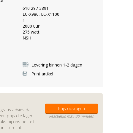
610 297 3891
LC-X986, LC-X1100
1
2000 uur
275 watt
NSH
Levering binnen 1-2 dagen
Print artikel
Prijs opvragen
gratis advies dat
en prijs die lager
Reactietijd max. 30 minuten
s bij ons bestelt.
 ons terecht.