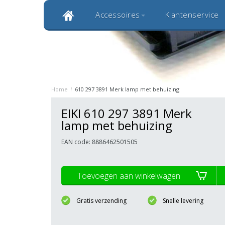
Accessoires
Klantenservice
Klantbeoordeling 9,0
Bekijk alle 1000+ review
Originele kwaliteitsproducten
20 
Home
/
610 297 3891 Merk lamp met behuizing
EIKI 610 297 3891 Merk
lamp met behuizing
EAN code: 8886462501505
Toevoegen aan winkelwagen
Gratis verzending
Snelle levering