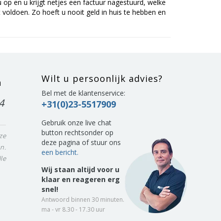
op en u krijgt netjes een factuur nagestuurd, welke
voldoen. Zo hoeft u nooit geld in huis te hebben en
Wilt u persoonlijk advies?
n
Bel met de klantenservice:
4
+31(0)23-5517909
Gebruik onze live chat
button rechtsonder op
ze
deze pagina of stuur ons
n.
een bericht.
le
Wij staan altijd voor u
klaar en reageren erg
snel!
Antwoord binnen 30 minuten.
ma - vr 8.30 - 17.30 uur