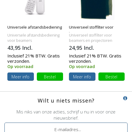
Universele afstandsbediening
Universeel stoffilter voor
beamers
Universele afstandsbediening
Universeel stoffilter voor
voor beamers
beamers en projectoren
43,95 Incl.
24,95 Incl.
Inclusief 21% BTW. Gratis
Inclusief 21% BTW. Gratis
verzonden.
verzonden.
Op voorraad
Op voorraad
Meer info
Bestel
Meer info
Bestel
Wilt u niets missen?
Mis niks van onze acties, schrijf u nu in voor onze
nieuwsbrief.