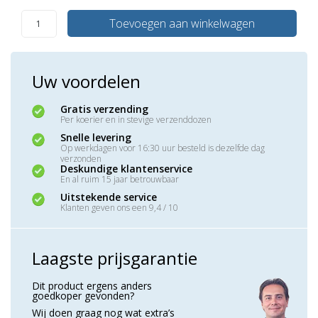
Toevoegen aan winkelwagen
Uw voordelen
Gratis verzending
Per koerier en in stevige verzenddozen
Snelle levering
Op werkdagen voor 16:30 uur besteld is dezelfde dag
verzonden
Deskundige klantenservice
En al ruim 15 jaar betrouwbaar
Uitstekende service
Klanten geven ons een 9,4 / 10
Laagste prijsgarantie
Dit product ergens anders
goedkoper gevonden?
Wij doen graag nog wat extra’s