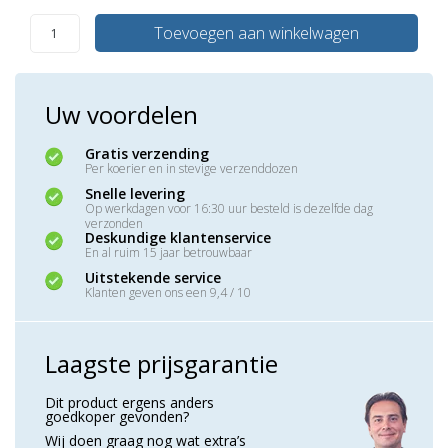
Toevoegen aan winkelwagen
Uw voordelen
Gratis verzending
Per koerier en in stevige verzenddozen
Snelle levering
Op werkdagen voor 16:30 uur besteld is dezelfde dag
verzonden
Deskundige klantenservice
En al ruim 15 jaar betrouwbaar
Uitstekende service
Klanten geven ons een 9,4 / 10
Laagste prijsgarantie
Dit product ergens anders
goedkoper gevonden?
Wij doen graag nog wat extra’s