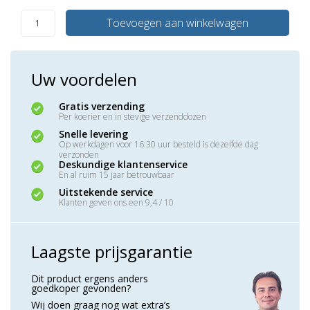
Toevoegen aan winkelwagen
Uw voordelen
Gratis verzending
Per koerier en in stevige verzenddozen
Snelle levering
Op werkdagen voor 16:30 uur besteld is dezelfde dag
verzonden
Deskundige klantenservice
En al ruim 15 jaar betrouwbaar
Uitstekende service
Klanten geven ons een 9,4 / 10
Laagste prijsgarantie
Dit product ergens anders
goedkoper gevonden?
Wij doen graag nog wat extra’s