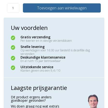
Toevoegen aan winkelwagen
Uw voordelen
Gratis verzending
Per koerier en in stevige verzenddozen
Snelle levering
Op werkdagen voor 16:30 uur besteld is dezelfde dag
verzonden
Deskundige klantenservice
En al ruim 15 jaar betrouwbaar
Uitstekende service
Klanten geven ons een 9,4 / 10
Laagste prijsgarantie
Dit product ergens anders
goedkoper gevonden?
Wij doen graag nog wat extra’s