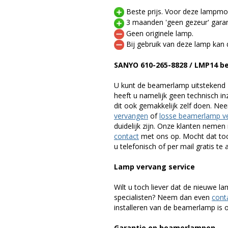
Beste prijs. Voor deze lampmod
3 maanden 'geen gezeur' garan
Geen originele lamp.
Bij gebruik van deze lamp kan 
SANYO 610-265-8828 / LMP14 
U kunt de beamerlamp uitstekend 
heeft u namelijk geen technisch i
dit ook gemakkelijk zelf doen. Ne
vervangen
of
losse beamerlamp v
duidelijk zijn. Onze klanten neme
contact
met ons op. Mocht dat toc
u telefonisch of per mail gratis te 
Lamp vervang service
Wilt u toch liever dat de nieuwe 
specialisten? Neem dan even
cont
installeren van de beamerlamp is oo
Garantie op beamerlampen