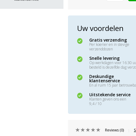
Uw voordelen
Gratis verzending
Per koerier en in stevige
verzenddozen
Snelle levering
Op werkdagen voor 16:30 u
besteld is dezelfde dag ver
Deskundige
klantenservice
En al ruim 15 jaar betrouwb
Uitstekende service
Klanten geven ons een
9,4 / 10
Reviews (0)
S
|