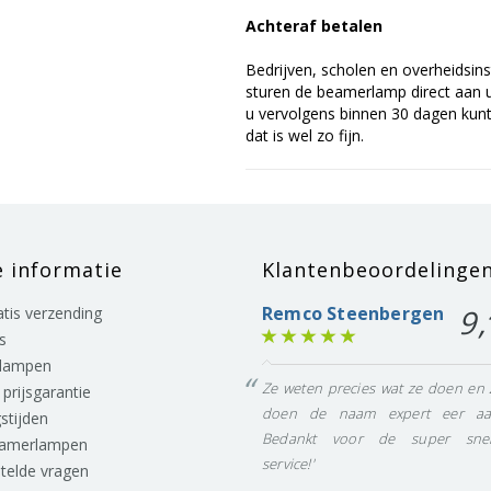
Achteraf betalen
Bedrijven, scholen en overheidsins
sturen de beamerlamp direct aan u 
u vervolgens binnen 30 dagen kunt 
dat is wel zo fijn.
e informatie
Klantenbeoordelinge
Remco Steenbergen
9,
ratis verzending
s
lampen
Ze weten precies wat ze doen en 
prijsgarantie
doen de naam expert eer aa
stijden
Bedankt voor de super snel
eamerlampen
service!'
stelde vragen