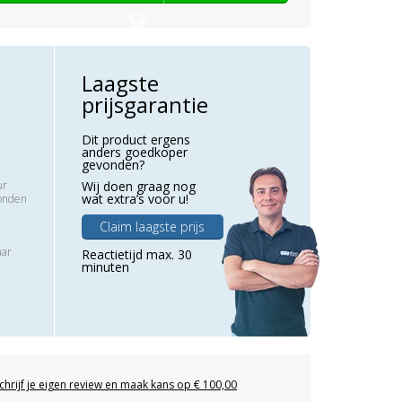
Laagste
prijsgarantie
Dit product ergens
anders goedkoper
gevonden?
ur
Wij doen graag nog
wat extra’s voor u!
zonden
Claim laagste prijs
aar
Reactietijd max. 30
minuten
chrijf je eigen review en maak kans op € 100,00