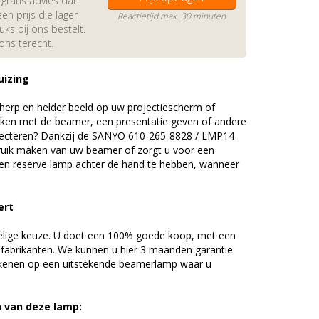
gratis advies dat
en prijs die lager
Reactietijd max. 30 minuten
s bij ons bestelt.
 ons terecht.
uizing
erp en helder beeld op uw projectiescherm of
ijken met de beamer, een presentatie geven of andere
jecteren? Dankzij de SANYO 610-265-8828 / LMP14
uik maken van uw beamer of zorgt u voor een
 een reserve lamp achter de hand te hebben, wanneer
ert
elige keuze. U doet een 100% goede koop, met een
 fabrikanten. We kunnen u hier 3 maanden garantie
ekenen op een uitstekende beamerlamp waar u
n van deze lamp: