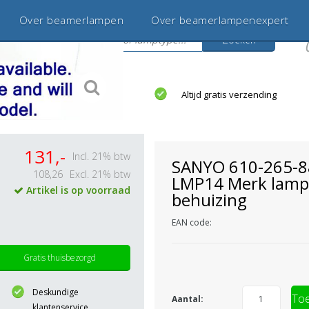
Over beamerlampen
Over beamerlampenexpert
Zoeken
s
jaar betrouwbaar en ervaren
Altijd gratis verzending
131,-
Incl. 21% btw
SANYO 610-265-8
108,26
Excl. 21% btw
LMP14 Merk lamp
Artikel is op voorraad
behuizing
EAN code:
Gratis thuisbezorgd
Deskundige
Toe
Aantal:
klantenservice