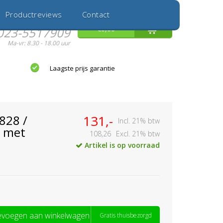
Inloggen
Nieuwe Klant
Productreviews
Contact
Hulp nodig?
0
€0,00
023-5517909
Ma-vr: 8.30 - 18.00 uur
Laagste prijs garantie
828 /
131,-
Incl. 21% btw
 met
108,26
Excl. 21% btw
Artikel is op voorraad
voegen aan winkelwagen
Gratis thuisbezorgd