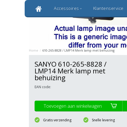
Accessoires
Klantenservice
Klantbeoordeling 9,0
Bekijk alle 1000+ review
Originele kwaliteitsproducten
20 
Home
/
610-265-8828 / LMP14 Merk lamp met behuizing
SANYO 610-265-8828 /
LMP14 Merk lamp met
behuizing
EAN code:
Toevoegen aan winkelwagen
Gratis verzending
Snelle levering