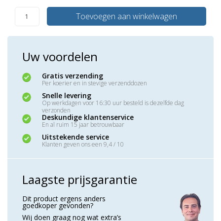
Toevoegen aan winkelwagen
Uw voordelen
Gratis verzending
Per koerier en in stevige verzenddozen
Snelle levering
Op werkdagen voor 16:30 uur besteld is dezelfde dag
verzonden
Deskundige klantenservice
En al ruim 15 jaar betrouwbaar
Uitstekende service
Klanten geven ons een 9,4 / 10
Laagste prijsgarantie
Dit product ergens anders
goedkoper gevonden?
Wij doen graag nog wat extra’s