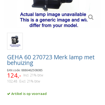
GEHA 60 270723 Merk lamp met
behuizing
EAN code: 8886462508085
124,-
Incl. 21% btw
102,48
Excl. 21% btw
Artikel is op voorraad