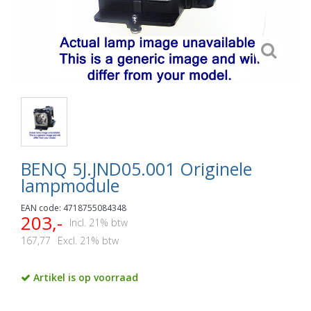
BENQ 5J.JND05.001 Originele
lampmodule
EAN code: 4718755084348
203,-
Incl. 21% btw
167,77
Excl. 21% btw
Artikel is op voorraad