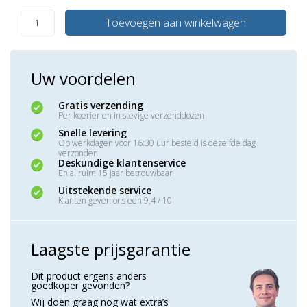
Toevoegen aan winkelwagen
Uw voordelen
Gratis verzending
Per koerier en in stevige verzenddozen
Snelle levering
Op werkdagen voor 16:30 uur besteld is dezelfde dag
verzonden
Deskundige klantenservice
En al ruim 15 jaar betrouwbaar
Uitstekende service
Klanten geven ons een 9,4 / 10
Laagste prijsgarantie
Dit product ergens anders
goedkoper gevonden?
Wij doen graag nog wat extra’s