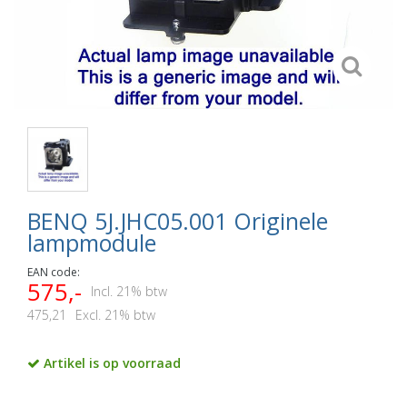
BENQ 5J.JHC05.001 Originele
lampmodule
EAN code:
575,-
Incl. 21% btw
475,21
Excl. 21% btw
Artikel is op voorraad