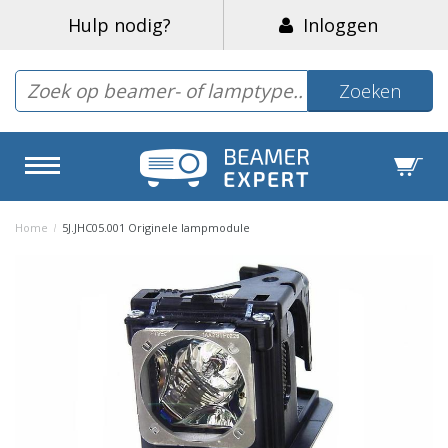
Hulp nodig?
Inloggen
Zoeken
Home
/
5J.JHC05.001 Originele lampmodule