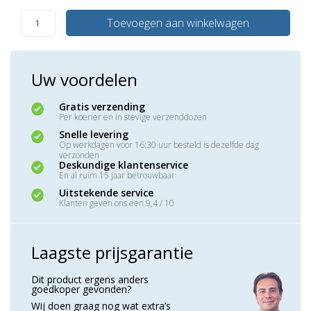
Toevoegen aan winkelwagen
Uw voordelen
Gratis verzending
Per koerier en in stevige verzenddozen
Snelle levering
Op werkdagen voor 16:30 uur besteld is dezelfde dag
verzonden
Deskundige klantenservice
En al ruim 15 jaar betrouwbaar
Uitstekende service
Klanten geven ons een 9,4 / 10
Laagste prijsgarantie
Dit product ergens anders
goedkoper gevonden?
Wij doen graag nog wat extra’s